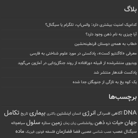
بلاگ
کدام‌یک امنیت بیشتری دارد: واتس‌اپ، تلگرام یا سیگنال؟
آیا چیزی به نام ذهن وجود دارد؟
خطاب به همه‌ی دوستان قرنطینه‌نشین
معرفی «کاگنتیو کست»، پادکستی در مورد علوم شناختی به فارسی
ویدیوی منتشرشده از قبیله دورافتاده‌ از روند جنگل‌زدایی در آمازون می‌گوید
پادکست قندهار منتشر شد
یک کوه یخ به تازگی از جنوبگان جدا شده
برچسب‌ها
تکامل
بیماری
DNA
انرژی
آگاهی
اینشتین
افسردگی
انسان
تاریخ
باکتری
سلول
جهان
حیات
ذهن
زمین
ذره
ستاره
روانشناسی
زمان
سیاهچاله
زبان
ماده
عصب
فضازمان
سیگنال
فضا
عصبی
عصب شناسی
فلسفه
فوتون
فیزیک