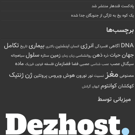
پادکست قندهار منتشر شد
یک کوه یخ به تازگی از جنوبگان جدا شده
برچسب‌ها
تکامل
بیماری
DNA
انرژی
آگاهی
اینشتین
افسردگی
انسان
تاریخ
باکتری
سلول
جهان
حیات
ذهن
زمین
ذره
ستاره
روانشناسی
زمان
سیاهچاله
زبان
ماده
عصب
فضازمان
سیگنال
فضا
عصبی
عصب شناسی
فلسفه
فوتون
فیزیک
مغز
ژن
ژنتیک
هوش
ویروس
نور
نورون
پروتئین
مصنوعی
نسبیت
کوانتوم
کهکشان
کیهان
گرانش
میزبانی توسط