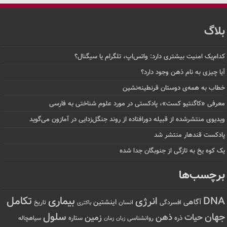
بلاگ
کدام‌یک امنیت بیشتری دارد: واتس‌اپ، تلگرام یا سیگنال؟
آیا چیزی به نام ذهن وجود دارد؟
خطاب به همه‌ی دوستان قرنطینه‌نشین
معرفی «کاگنتیو کست»، پادکستی در مورد علوم شناختی به فارسی
ویدیوی منتشرشده از قبیله دورافتاده‌ از روند جنگل‌زدایی در آمازون می‌گوید
پادکست قندهار منتشر شد
یک کوه یخ به تازگی از جنوبگان جدا شده
برچسب‌ها
تکامل
بیماری
DNA
انرژی
آگاهی
اینشتین
افسردگی
انسان
تاریخ
باکتری
سلول
جهان
حیات
ذهن
زمین
ذره
ستاره
روانشناسی
زمان
سیاهچاله
زبان