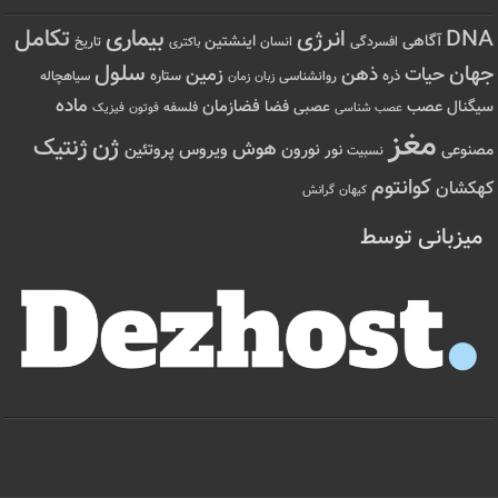
تکامل
بیماری
DNA
انرژی
آگاهی
اینشتین
افسردگی
انسان
تاریخ
باکتری
سلول
جهان
حیات
ذهن
زمین
ذره
ستاره
روانشناسی
زمان
سیاهچاله
زبان
ماده
عصب
فضازمان
سیگنال
فضا
عصبی
عصب شناسی
فلسفه
فوتون
فیزیک
مغز
ژن
ژنتیک
هوش
ویروس
نور
نورون
پروتئین
مصنوعی
نسبیت
کوانتوم
کهکشان
کیهان
گرانش
میزبانی توسط