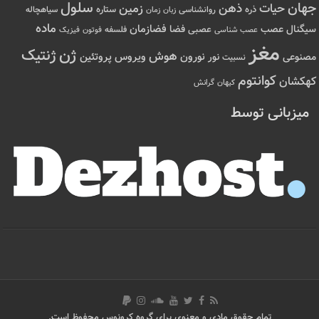
سلول
جهان
حیات
ذهن
زمین
ذره
ستاره
روانشناسی
زمان
سیاهچاله
زبان
ماده
عصب
فضازمان
سیگنال
فضا
عصبی
عصب شناسی
فلسفه
فوتون
فیزیک
مغز
ژن
ژنتیک
هوش
ویروس
نور
نورون
پروتئین
مصنوعی
نسبیت
کوانتوم
کهکشان
کیهان
گرانش
میزبانی توسط
تمام حقوق مادی و معنوی برای گروه کرونوس محفوظ است.