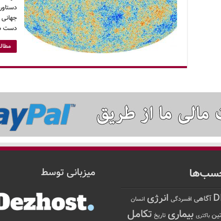
دستاور
دست ده
مطالع
سب‌ها
میزبانی توسط
D
انرژی
آگاهی
افسردگی
انسان
تکامل
بیماری
ین
تاریخ
باکتری