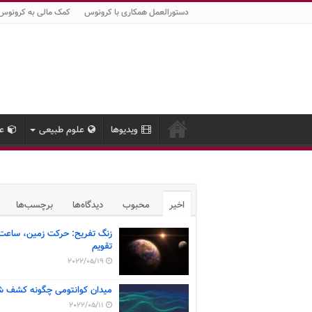
دستورالعمل همکاری با کرونوس
کمک مالی به کرونوس
ویدیوها
علوم طبیعی
عل
اخیر
محبوب
دیدگاه‌ها
برچسب‌ها
زنگ تفریح: حرکت زمین، ساعت
تقویم
2022/05/19
میدان کوانتومی چگونه کشف ش
2022/05/11