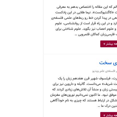
م که این مقاله را اختصاص بدهم به معرفی
 «کاگنتیوکست». نیما طلایی در این پادکست
سعی در پیدا کردن خط رو ربط‌های علمی فلسفه‌ی
د و در این راه قرار است از روانشناسی، علوم
 و علوم اعصاب نیز بگوید. علوم شناختی برای
فارسی‌زبان کماکان قلمرویی …
ه بیشتر »
ه‌ی سخت
,
فلسفه‌ی علم
,
ویدیو
ارت، فیلسوف شهیر قرن هفدهم زبان را یک
 شریف» می‌دانست. گالیله و داروین نیز برای
ستی زبان و منشأ آن تلاش‌های زیادی کردند که
وفق نبود. ما اکنون نمی‌دانیم نورون‌های مغزمان
شکل در ارتباط هستند که چیزی به نام خودآگاهی
ین درک ما …
ه بیشتر »