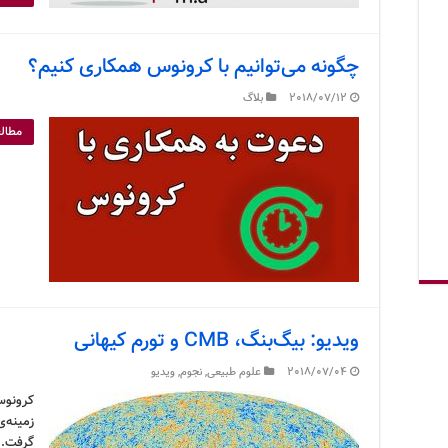
چگونه می‌توانیم با کرونوس همکاری کنیم؟
2018/07/12
بلاگ
مطالع
ویدیو: بیگ‌بنگ، CMB و تورم کیهانی
2018/07/04
علوم طبیعی
,
نجوم
,
ویدیو
کرونوس
زمینه‌ی
گرفت. 