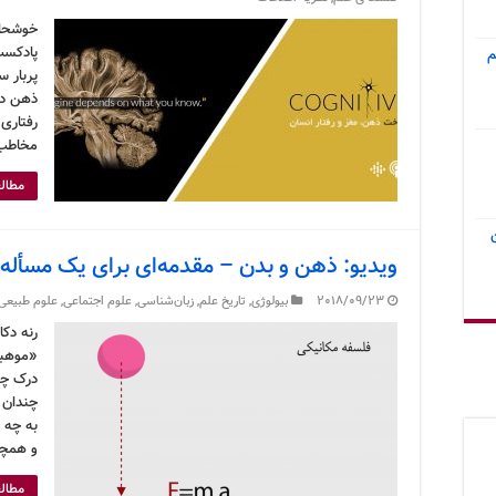
خوشحال
پادکست
م
پربار 
ذهن دار
رفتاری
مخاطب 
مطالع
ویدیو: ذهن و بدن – مقدمه‌ای برای یک مسأل
2018/09/23
بیولوژی
,
تاریخ علم
,
زبان‌شناسی
,
علوم اجتماعی
,
علوم طبیعی
رنه دک
«موهبت
درک چی
چندان م
به چه 
و همچن
مطالع