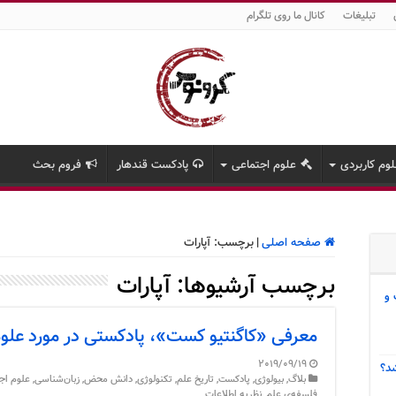
تبلیغات
کانال ما روی تلگرام
وم کاربردی
علوم اجتماعی
پادکست قندهار
فروم بحث
صفحه اصلی
|
برچسب:
آپارات
برچسب آرشیوها:
آپارات
 و
معرفی «کاگنتیو کست»، پادکستی در مورد علو
2019/09/19
د؟
بلاگ
,
بیولوژی
,
پادکست
,
تاریخ علم
,
تکنولوژی
,
دانش محض
,
زبان‌شناسی
,
علوم اج
فلسفه‌ی علم
,
نظریه اطلاعات