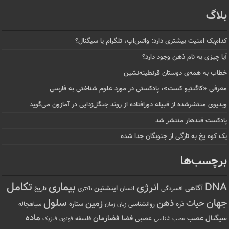
بلاگ
کدام‌یک امنیت بیشتری دارد: واتس‌اپ، تلگرام یا سیگنال؟
آیا چیزی به نام ذهن وجود دارد؟
خطاب به همه‌ی دوستان قرنطینه‌نشین
معرفی «کاگنتیو کست»، پادکستی در مورد علوم شناختی به فارسی
ویدیوی منتشرشده از قبیله دورافتاده‌ از روند جنگل‌زدایی در آمازون می‌گوید
پادکست قندهار منتشر شد
یک کوه یخ به تازگی از جنوبگان جدا شده
برچسب‌ها
تکامل
بیماری
DNA
انرژی
آگاهی
اینشتین
افسردگی
انسان
تاریخ
باکتری
سلول
جهان
حیات
ذهن
زمین
ذره
ستاره
روانشناسی
زمان
سیاهچاله
زبان
ماده
عصب
فضازمان
سیگنال
فضا
عصبی
عصب شناسی
فلسفه
فوتون
فیزیک