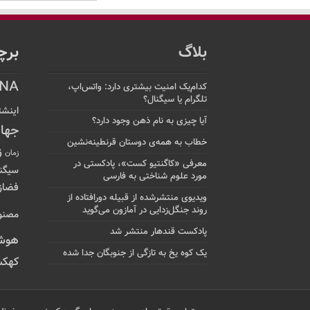
بلاگ
برچ
NA
کدام‌یک امنیت بیشتری دارد: واتس‌اپ،
تلگرام یا سیگنال؟
اینشت
آیا چیزی به نام ذهن وجود دارد؟
جها
خطاب به همه‌ی دوستان قرنطینه‌نشین
ز
زمان
معرفی «کاگنتیو کست»، پادکستی در
سیگن
مورد علوم شناختی به فارسی
فضاز
ویدیوی منتشرشده از قبیله دورافتاده‌ از
روند جنگل‌زدایی در آمازون می‌گوید
مصنو
پادکست قندهار منتشر شد
هوش
یک کوه یخ به تازگی از جنوبگان جدا شده
کهکش