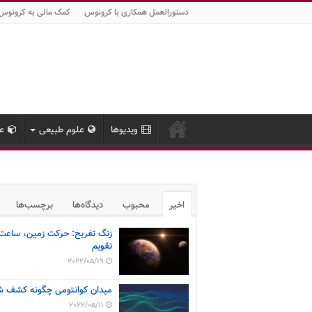
دستورالعمل همکاری با کرونوس
کمک مالی به کرونوس
ویدیوها
علوم طبیعی
عل
اخیر
محبوب
دیدگاه‌ها
برچسب‌ها
زنگ تفریح: حرکت زمین، ساعت
تقویم
2022/05/19
میدان کوانتومی چگونه کشف ش
2022/05/11