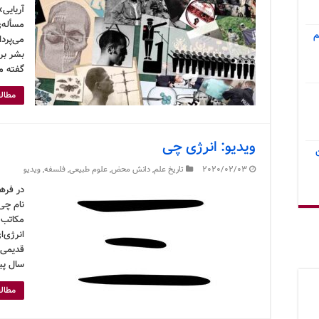
آریایی»
مسأله‌ی
م
می‌پردا
بشر بر
گفته م
مطالع
ویدیو: انرژی چی
2020/02/03
تاریخ علم
,
دانش محض
,
علوم طبیعی
,
فلسفه
,
ویدیو
در فره
مکاتب 
انرژی‌ا
سال پی
مطالع