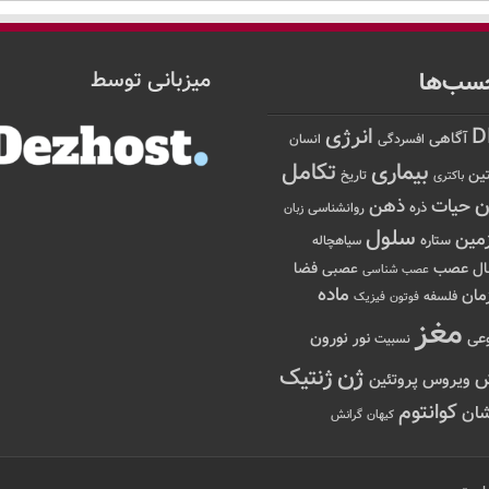
سب‌ها
میزبانی توسط
D
انرژی
آگاهی
افسردگی
انسان
تکامل
بیماری
ین
تاریخ
باکتری
ن
حیات
ذهن
ذره
روانشناسی
زبان
سلول
مین
ستاره
سیاهچاله
عصب
ال
فضا
عصبی
عصب شناسی
ماده
مان
فلسفه
فوتون
فیزیک
مغز
نور
نورون
عی
نسبیت
ژن
ژنتیک
ویروس
پروتئین
کوانتوم
ان
کیهان
گرانش