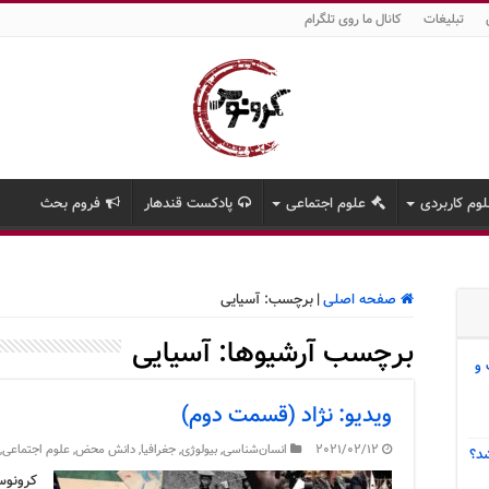
تبلیغات
کانال ما روی تلگرام
وم کاربردی
علوم اجتماعی
پادکست قندهار
فروم بحث
صفحه اصلی
|
برچسب:
آسیایی
برچسب آرشیوها:
آسیایی
 و
ویدیو: نژاد (قسمت دوم)
2021/02/12
انسان‌شناسی
,
بیولوژی
,
جغرافیا
,
دانش محض
,
علوم اجتماعی
,
د؟
کرونوس