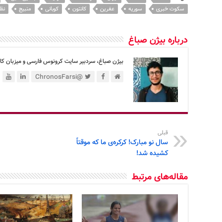
سکوت خبری
سوریه
عفرین
کانتون
کوبانی
منبیج
نظ
درباره بیژن صباغ
بیژن صباغ، سردبیر سایت کرونوس فارسی و میزبان کان
@ChronosFarsi
قبلی
سال نو مبارک! کرکره‌ی ما که موقتاً
کشیده شد!
مقاله‌های مرتبط