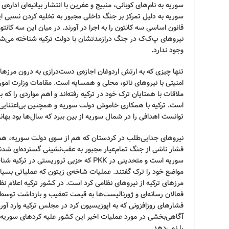
سوریه به نام‌های کوبانی، منبیج و عفرین با انتشار بیانیه‌ای اداره‌
سوریه به دلیل تمرکز بر جنگ داخلی مجبور به تخلیه کردن نسبی ای
قانون اساسی سه کانتون را به اجرا در آورند. در میان این سه کان
نیروهای پ‌ک‌ک در جنگ درازمدتشان با دولت ترکیه شناخته می‌شد.
وجود ندارد.
تنها چیزی که به ارتش اردوغان اجازه‌ی دست‌درازی به درون مرزه
امنیتی با نیروهای ناتو، محلی و همسایه است. مقامات وزارت امور 
ملاقات با همتایان ترک خود در ترکیه رفته‌اند و اهم مواردی را که 
است. ترکیه با همکاری خاموش دولت سوریه و همچنین بی‌اعتنایی 
توانست اهدافی را در شمال سوریه از بین ببرد که سال‌ها بود بهانه
نیروهای جدایی‌طلب در کردستان که هم از سوی دولت سوریه، هم تر
سوریه است و متحدینی در PKK که حزبی تروری
مواضع خود را ترک گفتند. عملیات شاخه‌ی زیتون که عملیاتی بسی
مرزهای ترکیه از نیروهای نظامی کرد است. در کشور ترکیه اعلام نظ
فعالان رسانه‌ای و ژورنالیست‌ها به قیمت تعقیب و بازداشت توسط 
فشارهای روزافزونی که به اپوزیسیون کرد در مجلس ترکیه وارد آو
آگاهی‌بخشی در مورد عملیات اخیر این کشور علیه کردهای سوریه رس
را نمی‌دهد.