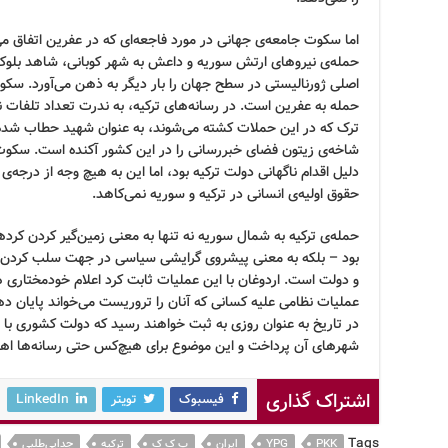
اما سکوت جامعه‌ی جهانی در مورد فاجعه‌ای که در عفرین اتفاق می
حمله‌ی نیروهای ارتش سوریه و داعش به شهر کوبانی، شاهد بلوکاژ
اصلی ژورنالیستی در سطح جهان را بار دیگر به ذهن می‌آورد. سکو
حمله به عفرین است. در رسانه‌های ترکیه، به ندرت تعداد تلفات 
ترک که در این حملات کشته می‌شوند، به عنوان شهید حطاب شده 
شاخه‌ی زیتون فضای خبررسانی را در این کشور آکنده است. سکوت رس
دلیل اقدام ناگهانی دولت ترکیه بود، اما این به هیچ وجه از درجه‌
حقوق اولیه‌ی انسانی در ترکیه و سوریه نمی‌کاهد.
حمله‌ی ترکیه به شمال سوریه نه تنها به معنی زمین‌گیر کردن کرد
بود – بلکه به معنی پیشروی گرایشی سیاسی در جهت سلب کردن ح
و دولت است. اردوغان با این عملیات ثابت کرد اعلام خودمختاری 
عملیات نظامی علیه کسانی که آنان را تروریست می‌خواند پایان ده
در تاریخ به عنوان روزی به ثبت خواهند رسید که دولت کشوری با
شهرهای آن پرداخت و این موضوع برای هیچ‌کس حتی رسانه‌ها ا
اشتراک گذاری
فیسبوک
تویتر
LinkedIn
Tags
PKK
YPG
ایران
پ ک ک
ترکیه
جدایی‌طلبی