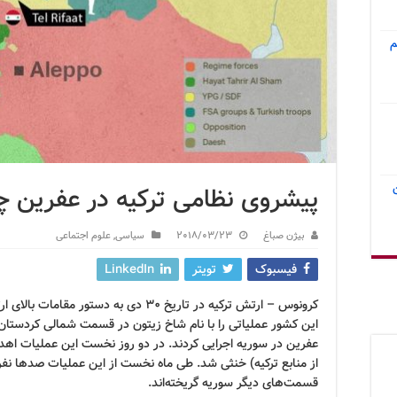
م
پیشروی نظامی ترکیه در عفرین 
بیژن صباغ
2018/03/23
سیاسی
,
علوم اجتماعی
فیسبوک
تویتر
LinkedIn
کرونوس – ارتش ترکیه در تاریخ ۳۰ دی به د
این کشور عملیاتی را با نام شاخ زیتون در قسمت شمالی کردستان 
عفرین در سوریه اجرایی کردند. در دو روز نخست این عملیات اهد
از منابع ترکیه) خنثی شد. طی ماه نخست از این عملیات صدها نفر 
قسمت‌های دیگر سوریه گریخته‌اند.