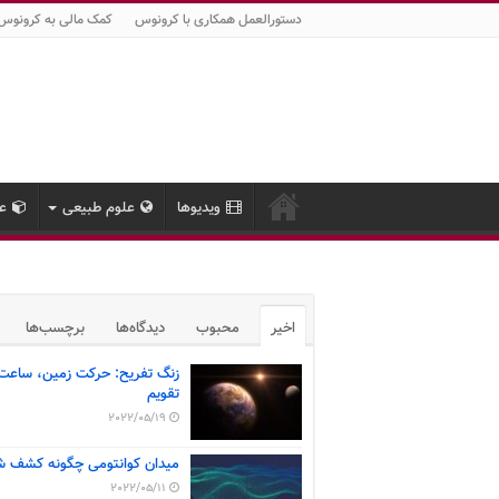
دستورالعمل همکاری با کرونوس
کمک مالی به کرونوس
ویدیوها
علوم طبیعی
عل
اخیر
محبوب
دیدگاه‌ها
برچسب‌ها
زنگ تفریح: حرکت زمین، ساعت
تقویم
2022/05/19
میدان کوانتومی چگونه کشف ش
2022/05/11