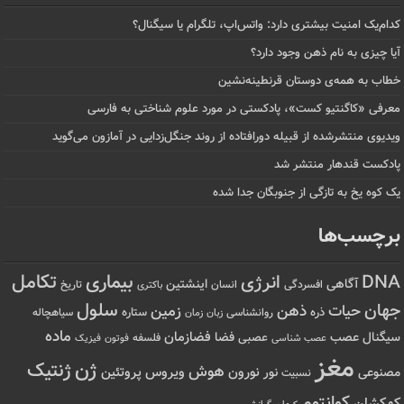
کدام‌یک امنیت بیشتری دارد: واتس‌اپ، تلگرام یا سیگنال؟
آیا چیزی به نام ذهن وجود دارد؟
خطاب به همه‌ی دوستان قرنطینه‌نشین
معرفی «کاگنتیو کست»، پادکستی در مورد علوم شناختی به فارسی
ویدیوی منتشرشده از قبیله دورافتاده‌ از روند جنگل‌زدایی در آمازون می‌گوید
پادکست قندهار منتشر شد
یک کوه یخ به تازگی از جنوبگان جدا شده
برچسب‌ها
تکامل
بیماری
DNA
انرژی
آگاهی
اینشتین
افسردگی
انسان
تاریخ
باکتری
سلول
جهان
حیات
ذهن
زمین
ذره
ستاره
روانشناسی
زمان
سیاهچاله
زبان
ماده
عصب
فضازمان
سیگنال
فضا
عصبی
عصب شناسی
فلسفه
فوتون
فیزیک
مغز
ژن
ژنتیک
هوش
ویروس
نور
نورون
پروتئین
مصنوعی
نسبیت
کوانتوم