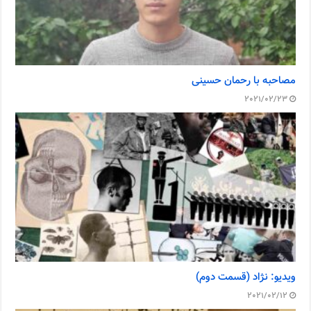
مصاحبه با رحمان حسینی
2021/02/23
ویدیو: نژاد (قسمت دوم)
2021/02/12