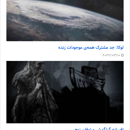
لوکا: جد مشترک همه‌ی موجودات زنده
2022/03/10
افسانه گیلگمش و توفان نوح