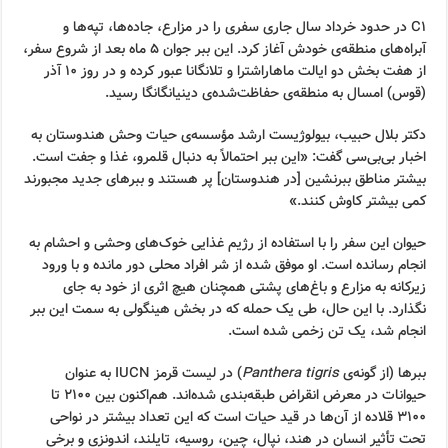
C1 در حدود خرداد سال جاری سفری را در مزارع، جاده‌ها، تپه‌ها و
آبراه‌های منطقه‌ی خودش آغاز کرد. این ببر جوان ۵ ماه بعد از شروع سفر،
از هفت بخش دو ایالت ماهاراشترا و تلانگانا عبور کرده و در روز ۱۰ آذر
(قوس) امسال به منطقه‌ی حفاظت‌شده‌ی دینیانگانگا رسید.
دکتر بلال حبیب، بیولوژیست ارشد مؤسسه‌ی حیات وحش هندوستان به
اخبار بی‌بی‌سی گفت: «این ببر احتمالاً به دنبال قلمرو، غذا و جفت است.
بیشتر مناطق ببرنشین [در هندوستان] پر هستند و ببرهای جدید مجبورند
کمی بیشتر کاوش کنند.»
حیوان این سفر را با استفاده از رژیم غذایی خوک‌های وحشی و احشام به
انجام رسانده است. او موفق شده از شر افراد محلی دور مانده و با ورود
زیرکانه به مزارع و باغ‌های پشتی همچنان هیچ اثری از خود به جای
نگذارد. با این حال، طی یک حمله که در بخش هینگولی به سمت این ببر
انجام شد، یک تن زخمی شده است.
ببرها (از گونه‌ی
Panthera tigris
) در لیست قرمز IUCN به عنوان
حیوانات در معرض انقراض طبقه‌بندی شده‌اند. هم‌اکنون بین ۲۱۰۰ تا
۳۱۰۰ قلاده از آن‌ها در قید حیات است که این تعداد بیشتر در نواحی
تحت تأثیر انسان در هند، نپال، چین، روسیه، تایلند، اندونزی و برخی