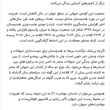
دیگر از کشورهای آسیایی زندگی می‌کنند.
جمعیت این گونه‌ی حیوانی در سطح جهان در حال کاهش است؛ هرچند
این در مورد هندوستان صادق نیست. تعداد ببرهای هند طی سال‌های
اخیر افزایش چشمگیری داشته است. نارندرا مودی نخست‌وزیر هندوستان
در تیرماه ۱۳۹۸ اعلام کرد جمعیت ببرها به میزان یک‌سوم افزایش یافته و
از ۲۲۲۶ قلاده در سال ۲۰۱۴ میلادی به ۲۹۶۷ قلاده در سال ۲۰۱۸ رسیده
است. البته عده‌ای معتقدند در این ادعاها گزاف‌گویی شده است.
اگرچه بی‌شک بازگشت ببرها به هندوستان برای دوست‌داران حیوانات و
حیات وحش خبر خوبی است، ولی با چالش‌هایی روبه‌رو است. از بین
رفتن محل زندگی این حیوانات منجر به دامن زدن به برخوردهای بین
انسان‌ها و ببرها می‌شود. یک موج دو ساله از کشتار این حیوان که منجر
به کشته شدن بیش از ۱۳ قلاده از این گونه شد سرانجام سال گذشته با
کشته شدن «آونی»، ببری که به ضرب گلوله در جنگل‌های ماهاراشترا از
پای درآمد پایان گرفت.
همچنین می‌توان از داستان مهاجرت C1 به این نتیجه رسید که تغییرات
در محیط زیست این حیوان تأثیر زیادی بر قلمروی طولانی‌مدت و
مهاجرت‌های حیوان دارد.