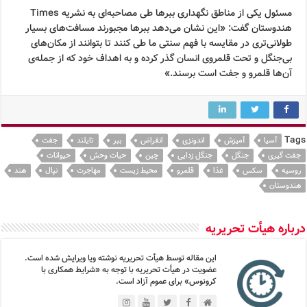
مسئول یکی از مناطق نگهداری ببرها طی مصاحبه‌ای به نشریه Times
هندوستان گفت: «این نشان می‌دهد ببرها مجبورند مسافت‌های بسیار
طولانی‌تری در مقایسه با فهم سنتی ما طی کنند تا بتوانند از مکان‌های
بی‌جنگل و تحت قلمروی انسان گذر کرده و به اهداف خود که از جمله‌ی
آن‌ها قلمرو و جفت است برسند.»
Tags
آسیا
آمیزش
اندونزی
انقراض
ببر
تایلند
جفت
جفت گیری
جنگل
جنگل زدایی
چین
حیات وحش
حیوانات
روسیه
سکس
غذا
قلمرو
محیط زیست
مهاجرت
نپال
هند
هندوستان
درباره هیأت تحریریه
این مقاله توسط هیأت تحریریه نوشته ویا ویرایش شده است.
عضویت در هیأت تحریریه با توجه به «شرایط همکاری با
کرونوس» برای عموم آزاد است.