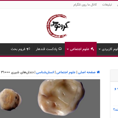
تبلیغات
کانال ما روی تلگرام
وم کاربردی
علوم اجتماعی
پادکست قندهار
فروم بحث
صفحه اصلی
|
علوم اجتماعی
|
انسان‌شناسی
|
دندان‌های شیری ۳۱۰۰۰ ساله راز سرخپوستان آمریکایی را برملا کرد
 و
د؟