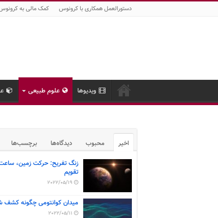
دستورالعمل همکاری با کرونوس
کمک مالی به کرونوس
ویدیوها
علوم طبیعی
عل
اخیر
محبوب
دیدگاه‌ها
برچسب‌ها
زنگ تفریح: حرکت زمین، ساعت
تقویم
2022/05/19
میدان کوانتومی چگونه کشف ش
2022/05/11