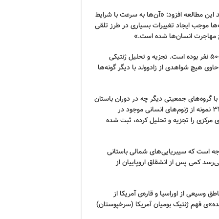
د این مطالعه افزود: «آن‌ها به سرعت با شرایط
ه‌ها موجب ایجاد تغییرات بسیاری در طرز تلقی
 مهاجرت انسان‌ها شده است.»
محققان تخمین زده‌اند که تعداد ساکنین این منطقه حدود 40 تا 500 نفر بوده است. تجزیه و تحلیل ژنتیکی
اوی هیچ شواهدی از زادوولد با دیگر گونه‌ها
با گروه‌های جمعیتی دیگر چه در دوران باستان
و چه در دوران معاصر، به عنوان بخشی از پژوهش گسترده‌ای که 34 نمونه از ژنوم‌های انسانی موجود در
مرکزی را تجزیه و تحلیل کرده، ثبت شده
جه است که سیبریایی‌های شمالی باستانی
ی‌رسد کمی پس از انشقاق اروپاییان از
 وسیعی از اوراسیا و قاره‌ی آمریکا از
ه»ی فهم ژنتیک بومیان آمریکا (سرخپوستان)