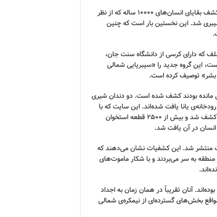
این یافته بخشی از یک مطالعه‌ی گسترده بود که همچنین موجب کشف بقایای انسان‌های 10000 ساله که از نظر
سیبری شد. این نخستین بار است که چنین
.
سلف که دارای کرسی از دانشگاه سنت جان،
است، این گروه جدید را «سیبریایی شمالی
یخ بشر» توصیف کرده است.
ر باقی مانده بودند کشف شده است. دو دندان شیری
خانه‌ی یانا یافت شده‌اند. این سایت که با
نام Yana Rhinoceros Horn Site شناخته شده، در سال 2001 کشف شد و بیش از 2500 قطعه استخوان
انسان در آن یافت شد.
ت منتشر شد. این کشفیات نشان می‌دهند که
ر شرایط سختی در منطقه به سر می‌بردند و با شکار ماموت‌های
ه‌اند.
‌اند. آنان تقریباً در همان زمان به اجداد
مواقع بخش‌های گسترده‌ای از نیمکره‌ی شمالی