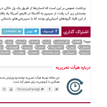
برداشت عمومی بر این است که انسان‌ها از طریق یک پل خاکی در ا
یخبندان زیر آب رفت، از سیبری به آلاسکا در قاره‌ی آمریکا راه 
از این افراد گروه‌های آسیایی‌ای بودند که با سیبریایی‌های باستانی
اشتراک گذاری
فیسبوک
تویتر
LinkedIn
Tags
DNA
آثار باستانی
آسیا
آلاسکا
آمریکا
ابزار
ار
باستانی
بومی
تنگه برینگ
دندان
روسیه
ژئوژنتیک
ژن
سیبری
سیبریایی
عصر یخبندان
ماموت
مهاجرت
نئاندرتال
درباره هیأت تحریریه
این مقاله توسط هیأت تحریریه نوشته ویا ویرایش شده
همکاری با کرونوس» برای عموم آزاد است.
@ChronosFarsi