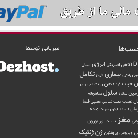
سب‌ها
میزبانی توسط
D
انرژی
آگاهی
افسردگی
انسان
تکامل
بیماری
ین
تاریخ
باکتری
ن
حیات
ذهن
ذره
روانشناسی
زبان
سلول
مین
ستاره
سیاهچاله
عصب
ال
فضا
عصبی
عصب شناسی
ماده
مان
فلسفه
فوتون
فیزیک
مغز
نور
نورون
عی
نسبیت
ژن
ژنتیک
ویروس
پروتئین