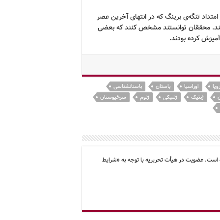
متداد تنگه‌ی برینگ که در انتهای آخرین عصر
یافتند. محققان توانستند مشخص کنند که بعضی
 آمیزش کرده بودند.
وپا
اوراسیا
باستان
باستانشناسی
ژنتیک
ژنتیکی
ژنوم
سرخپوستان
 است. عضویت در هیأت تحریریه با توجه به «شرایط