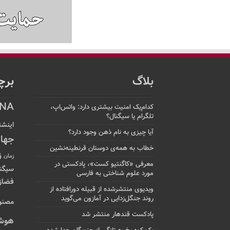
بلاگ
برچ
NA
کدام‌یک امنیت بیشتری دارد: واتس‌اپ،
تلگرام یا سیگنال؟
اینشت
آیا چیزی به نام ذهن وجود دارد؟
جها
خطاب به همه‌ی دوستان قرنطینه‌نشین
ز
زمان
معرفی «کاگنتیو کست»، پادکستی در
سیگن
مورد علوم شناختی به فارسی
فضاز
ویدیوی منتشرشده از قبیله دورافتاده‌ از
روند جنگل‌زدایی در آمازون می‌گوید
مصنو
پادکست قندهار منتشر شد
هوش