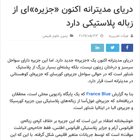
دریای مدیترانه اکنون «جزیره»ای از
زباله پلاستیکی دارد
هیأت تحریریه
2019/05/23
زمین
,
علوم طبیعی
دریای مدیترانه اکنون یک «جزیره» جدید دارد. اما این جزیره دارای سواحل
سرسبز و درختان زیتون نیست، بلکه پشته‌ای بسیار بزرگ از پلاستیک
شناور است که در حوالی سواحل جزیره‌ی کورسای که جزیره‌ای کوهستانی
در مدیترانه است قرار دارد.
بنا به گزارش
France Blue
که یک پایگاه رادیویی محلی است، محققان
دریافته‌اند که جزیره‌ای غول‌آسا از زباله‌های پلاستیکی بین جزیره کورسیکا
و جزیره‌ی البا در ایتالیا شناور است.
خوشبختانه اعتقاد بر این است که این جزیره بر خلاف کپه‌ی زباله‌ی
اقیانوس آرام و جزایر پلاستیكی اقیانوس اطلس، فقط «ناحیه‌ی انباشت
موقت» است كه توسط جریانات متغیر اقلیمی شکل گرفته. با این که این