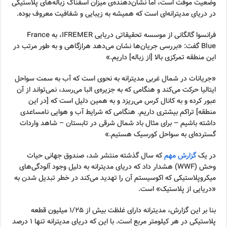
وضعیت موقت است، اما نشان‌دهنده‌ی میزان اسفناک زباله‌های پلاستیکی
در دریای مدیترانه‌ای است که همیشه به زیبایی و شفافیت معروف بوده.
فرانسوا گالگانی از موسسه تحقیقاتی دریایی IFREMER، به France
Blue گفت: «بررسی جریان‌ها نشان می‌دهد هرازگاهی و به طور مرتب در
این منطقه تمرکزی بالا [از زباله] داریم.»
«جریانات در شمال غربی مدیترانه به نحوی است که آب به سمت سواحل
ایتالیا حرکت می‌کند و هنگامی که به جزیره‌ی البا می‌رسد، نمی‌تواند از آن
عبور کرده و به کانال کرس می‌ریزد و به همین دلیل است که [در این
منطقه] تراکم بیشتری داریم. هنگامی که شرایط آب و هوایی نامساعدی
داشته باشیم – برای مثال باد شمال شرقی در تابستان – شاهد واردات
گسترده‌ای به سواحل کورسیک هستیم.»
در یک
گزارش مهم
که سال گذشته منتشر شد، صندوق جهانی حیات
وحش (WWF) هشدار داد که دریای مدیترانه به دلیل وجود آلودگی‌های
میکروپلاستیکی که اکوسیستم آن را تهدید می‌کند در خطر تبدیل شدن به
«دریایی از پلاستیک» است.
بنا بر این گزارش، مدیترانه دارای غلظت بیش از ۱/۲۵ میلیون قطعه
پلاستیکی در هر کیلومتر مربع است. با این که دریای مدیترانه تنها 1 درصد