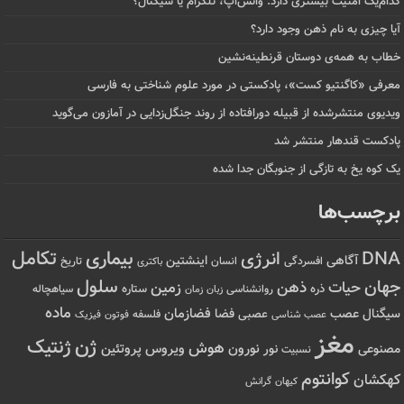
کدام‌یک امنیت بیشتری دارد: واتس‌اپ، تلگرام یا سیگنال؟
آیا چیزی به نام ذهن وجود دارد؟
خطاب به همه‌ی دوستان قرنطینه‌نشین
معرفی «کاگنتیو کست»، پادکستی در مورد علوم شناختی به فارسی
ویدیوی منتشرشده از قبیله دورافتاده‌ از روند جنگل‌زدایی در آمازون می‌گوید
پادکست قندهار منتشر شد
یک کوه یخ به تازگی از جنوبگان جدا شده
برچسب‌ها
تکامل
بیماری
DNA
انرژی
آگاهی
اینشتین
افسردگی
انسان
تاریخ
باکتری
سلول
جهان
حیات
ذهن
زمین
ذره
ستاره
روانشناسی
زمان
سیاهچاله
زبان
ماده
عصب
فضازمان
سیگنال
فضا
عصبی
عصب شناسی
فلسفه
فوتون
فیزیک
مغز
ژن
ژنتیک
هوش
ویروس
نور
نورون
پروتئین
مصنوعی
نسبیت
کوانتوم
کهکشان
کیهان
گرانش