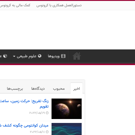
دستورالعمل همکاری با کرونوس
کمک مالی به کرونوس
ویدیوها
علوم طبیعی
عل
اخیر
محبوب
دیدگاه‌ها
برچسب‌ها
زنگ تفریح: حرکت زمین، ساعت
تقویم
2022/05/19
میدان کوانتومی چگونه کشف ش
2022/05/11