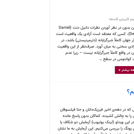
وم کاربردی
,
فلسفه
نمی‌توان بدون در نظر آوردن نظرات دانیل دنت (Daniel
Dennett)، کسی که معتقد است آزادی یک واقعیت است
 جهان کاملاً جبرگرایانه (دترمینیستی) باشد، در
زادی سخنی به میان آورد. صرف‌نظر از این واقعیت
 در واقع کاملاً جبرگرایانه نیست – زیرا عدم
کوانتومی در سطح …
ه بیشتر »
م؟
که در دهه‌ی اخیر فیزیک‌دانان و حتا فیلسوفان
 را به چالش کشیده، کماکان بدون پاسخ مانده
ر این ویدئو (لینک یوتیوب) آزمایش دو شکاف یا
 یونگ را بررسی می‌کنیم. این آزمایش به ما نشان