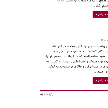
امواج یا ذره‌ها دقیقاً به آن شکلی که ما
سیم رفتار …
ه بیشتر »
,
ویدیو
و ریاضیات، این دو دانش سخت، در کنار علم
یشگام اکتشافات و دستاوردهای علمی جدید
د. وجود سیاهچاله‌ها که ابتدا ریاضیات محض آن را
ه بود، فیزیک و اخترشناسی را وادار به گشتن به
ن‌ها در آسمان کرد و حالا ما توانسته‌ایم به کمک
ژی جدید …
ه بیشتر »
برگه 3 of 3