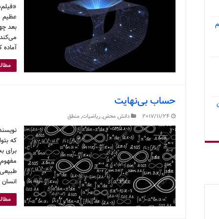
«فیلم‌
عظیم و
م
بعد چها
می‌کند.
آماده ک
مطالع
حساب بی‌نهایت
2017/11/24
دانش محض
,
ریاضیات
,
منطق
نویسنده
که بتوا
برای ب
مفهوم 
طبیعی 
انسان 
مطالع