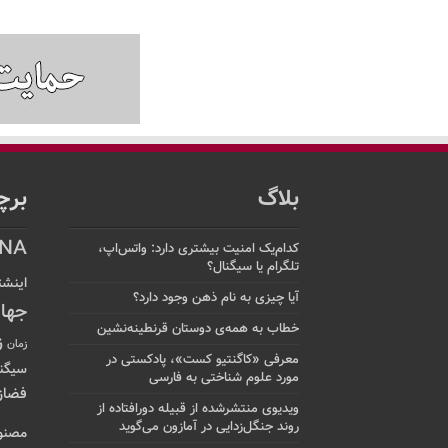
بلاگ
برچ
NA
کدام‌یک امنیت بیشتری دارد: واتس‌اپ،
تلگرام یا سیگنال؟
اینشت
آیا چیزی به نام ذهن وجود دارد؟
جها
خطاب به همه‌ی دوستان قرنطینه‌نشین
ز
زمان
معرفی «کاگنتیو کست»، پادکستی در
سیگن
مورد علوم شناختی به فارسی
فضاز
ویدیوی منتشرشده از قبیله دورافتاده‌ از
روند جنگل‌زدایی در آمازون می‌گوید
مصنو