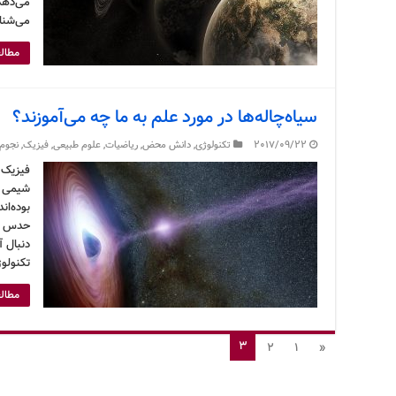
می‌دهد 
می‌شنا
مطالع
سیاه‌چاله‌ها در مورد علم به ما چه می‌آموزند؟
2017/09/22
تکنولوژی
,
دانش محض
,
ریاضیات
,
علوم طبیعی
,
فیزیک
,
نجوم
فیزیک 
شیمی پ
بوده‌ان
حدس زد
دنبال آ
تکنولو
مطالع
3
2
1
«