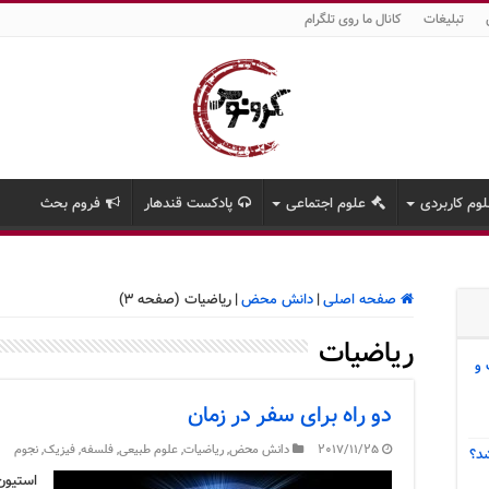
تبلیغات
کانال ما روی تلگرام
وم کاربردی
علوم اجتماعی
پادکست قندهار
فروم بحث
صفحه اصلی
|
دانش محض
|
ریاضیات (صفحه 3)
ریاضیات
 و
دو راه برای سفر در زمان
2017/11/25
دانش محض
,
ریاضیات
,
علوم طبیعی
,
فلسفه
,
فیزیک
,
نجوم
د؟
استیون