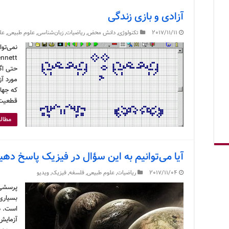
آزادی و بازی زندگی
2017/11/11
تکنولوژی
,
دانش محض
,
ریاضیات
,
زبان‌شناسی
,
علوم طبیعی
,
عل
حتی اگر
مورد آ
که جهان
قطعیت 
مطالع
آیا می‌توانیم به این سؤال در فیزیک پاسخ دهی
2017/11/04
ریاضیات
,
علوم طبیعی
,
فلسفه
,
فیزیک
,
ویدیو
پرسشی 
بسیاری
است. د
آزمایش