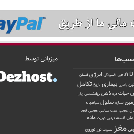
سب‌ها
میزبانی توسط
D
انرژی
آگاهی
افسردگی
انسان
تکامل
بیماری
ین
تاریخ
باکتری
ن
حیات
ذهن
ذره
روانشناسی
زبان
سلول
مین
ستاره
سیاهچاله
عصب
ال
فضا
عصبی
عصب شناسی
ماده
مان
فلسفه
فوتون
فیزیک
مغز
نور
نورون
عی
نسبیت