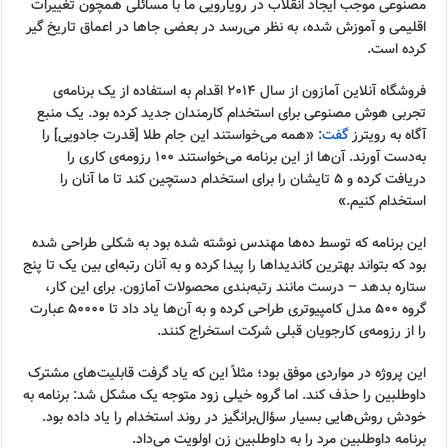
مصنوعی موجب ایجاد انقلاب در رویارویی ما با مسائلی همچون تغییرات
اقلیمی و آموزش شده، به نظر می‌رسد در بعضی جاها در اعماق تاریخ گیر
کرده است.
فروشگاه آنلاین آمازون از سال ۲۰۱۴ اقدام به استفاده از یک برنامه‌ی
تجربی هوش مصنوعی برای استخدام کارمندان جدید کرده بود. یک منبع
آگاه به رویترز
گفت
: «همه می‌خواستند این جام طلا [قدرت جادویی] را
به‌دست آورند. آن‌ها از این برنامه می‌خواستند ۱۰۰ رزومه‌ی کاری را
دریافت کرده و ۵ تایشان را برای استخدام دستچین کند تا ما آنان را
استخدام کنیم.»
این برنامه که توسط ده‌ها مهندس نوشته شده بود به شکلی طراحی شده
بود که بتواند بهترین کاندیداها را پیدا کرده و به آنان رتبه‌ای بین یک تا پنج
ستاره بدهد – درست مانند رتبه‌بندی محصولات آمازون. برای این کار،
گروه ۵۰۰ مدل کامپیوتری طراحی کرده و به آن‌ها یاد داد تا ۵۰۰۰۰ عبارت
را از رزومه‌ی کارجویان قبلی شرکت استخراج کنند.
این پروژه در مواردی موفق بود؛ مثلاً این که یاد گرفت قابلیت‌های مشترک
داوطلبین را حذف کند. اما گروه خیلی زود متوجه یک مشکل شد: برنامه به
خودش روش‌هایی بسیار سؤال‌برانگیز در روند استخدام را یاد داده بود.
برنامه داوطلبین مرد را به داوطلبین زن اولویت می‌داد.