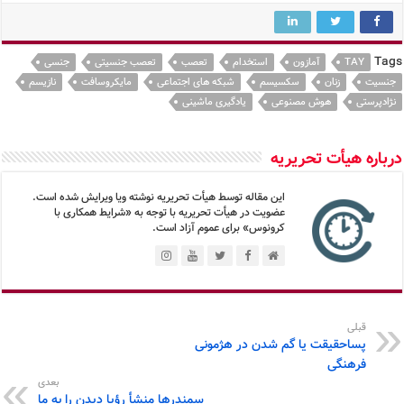
Tags
TAY
آمازون
استخدام
تعصب
تعصب جنسیتی
جنسی
جنسیت
زنان
سکسیسم
شبکه های اجتماعی
مایکروسافت
نازیسم
نژادپرستی
هوش مصنوعی
یادگیری ماشینی
درباره هیأت تحریریه
این مقاله توسط هیأت تحریریه نوشته ویا ویرایش شده است.
عضویت در هیأت تحریریه با توجه به «شرایط همکاری با
کرونوس» برای عموم آزاد است.
قبلی
پساحقیقت یا گم شدن در هژمونی
فرهنگی
بعدی
سمندرها منشأ رؤیا دیدن را به ما