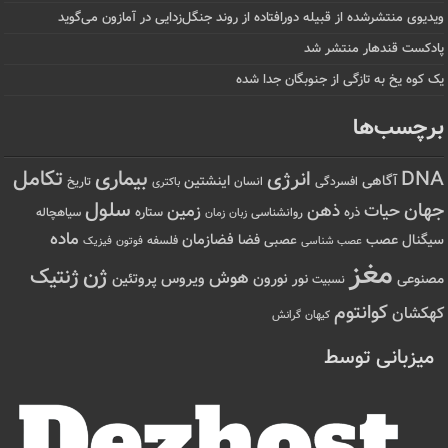
ویدیوی منتشرشده از قبیله دورافتاده‌ از روند جنگل‌زدایی در آمازون می‌گوید
پادکست قندهار منتشر شد
یک کوه یخ به تازگی از جنوبگان جدا شده
برچسب‌ها
تکامل
بیماری
DNA
انرژی
آگاهی
اینشتین
افسردگی
انسان
تاریخ
باکتری
سلول
جهان
حیات
ذهن
زمین
ذره
ستاره
روانشناسی
زمان
سیاهچاله
زبان
ماده
عصب
فضازمان
سیگنال
فضا
عصبی
عصب شناسی
فلسفه
فوتون
فیزیک
مغز
ژن
ژنتیک
هوش
ویروس
نور
نورون
پروتئین
مصنوعی
نسبیت
کوانتوم
کهکشان
کیهان
گرانش
میزبانی توسط