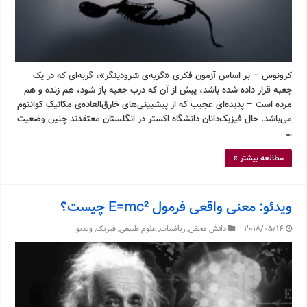
کرونوس – بر اساس آزمون فکری «گربه‌ی شرودینگر»، گربه‌ای که در یک
جعبه قرار داده شده باشد، پیش از آن که درب جعبه باز شود، هم زنده و هم
مرده است – پدیده‌ای عجیب که از پیشبینی‌های خارق‌العاده‌ی مکانیک کوانتوم
می‌باشد. حال فیزیک‌دانان دانشگاه اکستر در انگلستان معتقدند چنین وضعیت
…
مطالعه بیشتر »
ویدئو: معنی واقعی فرمول E=mc² چیست؟
2018/05/14
دانش محض
,
ریاضیات
,
علوم طبیعی
,
فیزیک
,
ویدیو