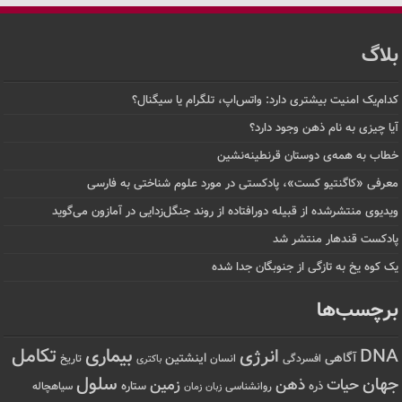
بلاگ
کدام‌یک امنیت بیشتری دارد: واتس‌اپ، تلگرام یا سیگنال؟
آیا چیزی به نام ذهن وجود دارد؟
خطاب به همه‌ی دوستان قرنطینه‌نشین
معرفی «کاگنتیو کست»، پادکستی در مورد علوم شناختی به فارسی
ویدیوی منتشرشده از قبیله دورافتاده‌ از روند جنگل‌زدایی در آمازون می‌گوید
پادکست قندهار منتشر شد
یک کوه یخ به تازگی از جنوبگان جدا شده
برچسب‌ها
تکامل
بیماری
DNA
انرژی
آگاهی
اینشتین
افسردگی
انسان
تاریخ
باکتری
سلول
جهان
حیات
ذهن
زمین
ذره
ستاره
روانشناسی
زمان
سیاهچاله
زبان