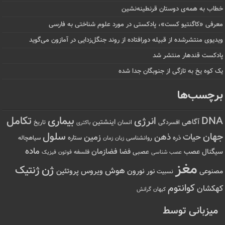
خطاب به همه‌ی دوستان قرنطینه‌نشین
معرفی «کاگنتیو کست»، پادکستی در مورد علوم شناختی به فارسی
ویدیوی منتشرشده از قبیله دورافتاده‌ از روند جنگل‌زدایی در آمازون می‌گوید
پادکست قندهار منتشر شد
یک کوه یخ به تازگی از جنوبگان جدا شده
برچسب‌ها
تکامل
بیماری
DNA
انرژی
آگاهی
اینشتین
افسردگی
انسان
تاریخ
باکتری
سلول
جهان
حیات
ذهن
زمین
ذره
ستاره
روانشناسی
زمان
سیاهچاله
زبان
ماده
عصب
فضازمان
سیگنال
فضا
عصبی
عصب شناسی
فلسفه
فوتون
فیزیک
مغز
ژن
ژنتیک
هوش
ویروس
نور
نورون
پروتئین
مصنوعی
نسبیت
کوانتوم
کهکشان
کیهان
گرانش
میزبانی توسط