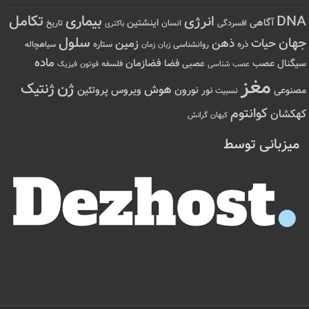
تکامل
بیماری
DNA
انرژی
آگاهی
اینشتین
افسردگی
انسان
تاریخ
باکتری
سلول
جهان
حیات
ذهن
زمین
ذره
ستاره
روانشناسی
زمان
سیاهچاله
زبان
ماده
عصب
فضازمان
سیگنال
فضا
عصبی
عصب شناسی
فلسفه
فوتون
فیزیک
مغز
ژن
ژنتیک
هوش
ویروس
نور
نورون
پروتئین
مصنوعی
نسبیت
کوانتوم
کهکشان
کیهان
گرانش
میزبانی توسط