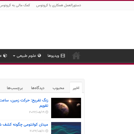
دستورالعمل همکاری با کرونوس
کمک مالی به کرونوس
ویدیوها
علوم طبیعی
عل
اخیر
محبوب
دیدگاه‌ها
برچسب‌ها
زنگ تفریح: حرکت زمین، ساعت
تقویم
2022/05/19
میدان کوانتومی چگونه کشف ش
2022/05/11