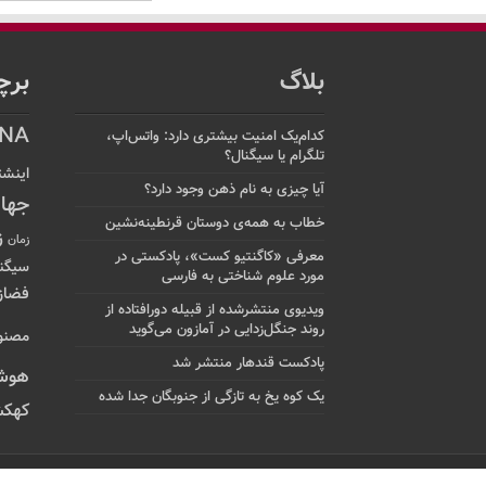
بلاگ
برچ
NA
کدام‌یک امنیت بیشتری دارد: واتس‌اپ،
تلگرام یا سیگنال؟
اینشت
آیا چیزی به نام ذهن وجود دارد؟
جها
خطاب به همه‌ی دوستان قرنطینه‌نشین
ز
زمان
معرفی «کاگنتیو کست»، پادکستی در
سیگن
مورد علوم شناختی به فارسی
فضاز
ویدیوی منتشرشده از قبیله دورافتاده‌ از
روند جنگل‌زدایی در آمازون می‌گوید
مصنو
پادکست قندهار منتشر شد
هوش
یک کوه یخ به تازگی از جنوبگان جدا شده
کهکش