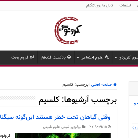
تبلیغات
کانال ما روی تلگرام
وم کاربردی
علوم اجتماعی
پادکست قندهار
فروم بحث
صفحه اصلی
|
برچسب:
کلسیم
برچسب آرشیوها:
کلسیم
 و
وقتی گیاهان تحت خطر هستند این‌گونه سیگنال
2018/09/15
بیولوژی
,
شیمی
,
علوم طبیعی
د؟
کرونوس