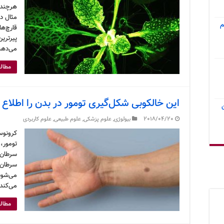
هرچند 
مثال در
م
قارچ‌ها
پیرترین
می‌دهند
مطالع
این خالکوبی شکل‌گیری تومور در بدن را اطلاع
2018/04/20
بیولوژی
,
علوم پزشکی
,
علوم طبیعی
,
علوم کاربردی
کرونوس
تومور، 
سرطان 
سرطان 
می‌شوند
می‌کند
مطالع