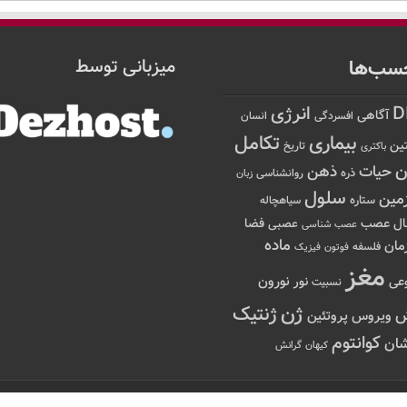
سب‌ها
میزبانی توسط
D
انرژی
آگاهی
افسردگی
انسان
تکامل
بیماری
ین
تاریخ
باکتری
ن
حیات
ذهن
ذره
روانشناسی
زبان
سلول
مین
ستاره
سیاهچاله
عصب
ال
فضا
عصبی
عصب شناسی
ماده
مان
فلسفه
فوتون
فیزیک
مغز
نور
نورون
عی
نسبیت
ژن
ژنتیک
ویروس
پروتئین
کوانتوم
ان
کیهان
گرانش