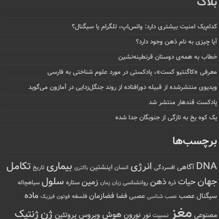
بلاگ
کدام‌یک امنیت بیشتری دارد: واتس‌اپ، تلگرام یا سیگنال؟
آیا چیزی به نام ذهن وجود دارد؟
خطاب به همه‌ی دوستان قرنطینه‌نشین
معرفی «کاگنتیو کست»، پادکستی در مورد علوم شناختی به فارسی
ویدیوی منتشرشده از قبیله دورافتاده‌ از روند جنگل‌زدایی در آمازون می‌گوید
پادکست قندهار منتشر شد
یک کوه یخ به تازگی از جنوبگان جدا شده
برچسب‌ها
تکامل
بیماری
DNA
انرژی
آگاهی
اینشتین
افسردگی
انسان
تاریخ
باکتری
سلول
جهان
حیات
ذهن
زمین
ذره
ستاره
روانشناسی
زمان
سیاهچاله
زبان
ماده
عصب
فضازمان
سیگنال
فضا
عصبی
عصب شناسی
فلسفه
فوتون
فیزیک
مغز
ژن
ژنتیک
هوش
ویروس
نور
نورون
پروتئین
مصنوعی
نسبیت