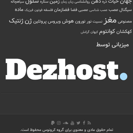
سلول
جهان
حیات
ذهن
زمین
ذره
ستاره
روانشناسی
زمان
سیاهچاله
زبان
ماده
عصب
فضازمان
سیگنال
فضا
عصبی
عصب شناسی
فلسفه
فوتون
فیزیک
مغز
ژن
ژنتیک
هوش
ویروس
نور
نورون
پروتئین
مصنوعی
نسبیت
کوانتوم
کهکشان
کیهان
گرانش
میزبانی توسط
تمام حقوق مادی و معنوی برای گروه کرونوس محفوظ است.