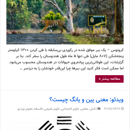
کرونوس – یک ببر موفق شده در رکوردی بی‌سابقه با طی کردن ۱۳۰۰ کیلومتر
پنجه‌شکن (۸۰۷ مایل) طی تنها ۵ ماه طول هندوستان را سفر کند. بنا بر
گزارشات، این طولانی‌ترین پیاده‌روی حیوانات در هندوستان محسوب می‌شود.
اما ممکن است فکر کنید این ببرها چرا این‌قدر خودشان را به دردسر …
مطالعه بیشتر »
ویدئو: معنی یین و یانگ چیست؟
2018/04/11
دانش محض
,
علوم اجتماعی
,
علوم طبیعی
,
فلسفه
,
نجوم
,
ویدیو