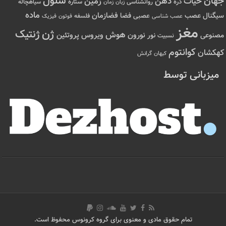
سلول
جهان
حیات
ذهن
زمین
ذره
ستاره
روانشناسی
زمان
سیاهچاله
زبان
ماده
عصب
فضازمان
سیگنال
فضا
عصبی
عصب شناسی
فلسفه
فوتون
فیزیک
مغز
ژن
ژنتیک
هوش
ویروس
نور
نورون
پروتئین
مصنوعی
نسبیت
کوانتوم
کهکشان
کیهان
گرانش
میزبانی توسط
تمام حقوق مادی و معنوی برای گروه کرونوس محفوظ است.