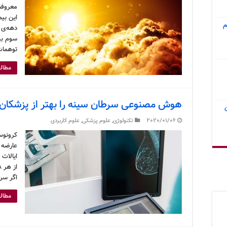
معروفش 
این بی
م
سوم بیم
توهمات
مطالع
هوش مصنوعی سرطان سینه را بهتر از پزشکا
2020/01/06
تکنولوژی
,
علوم پزشکی
,
علوم کاربردی
کرونوس
عارضه ع
ایالات 
اگر سر
مطالع