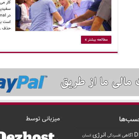
کار می‌
سفیدپو
است به
حذف …
مطالعه بیشتر »
سب‌ها
میزبانی توسط
D
انرژی
آگاهی
افسردگی
انسان