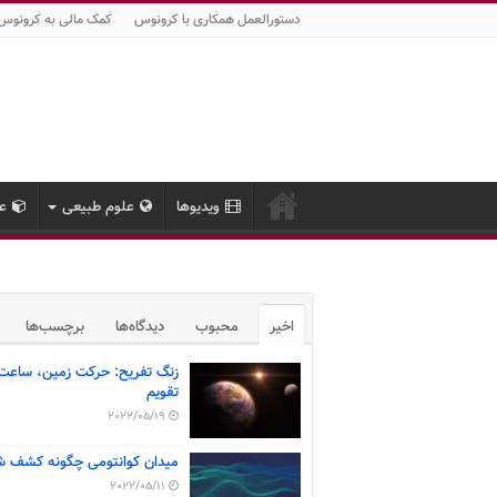
دستورالعمل همکاری با کرونوس
کمک مالی به کرونوس
ویدیوها
علوم طبیعی
عل
اخیر
محبوب
دیدگاه‌ها
برچسب‌ها
زنگ تفریح: حرکت زمین، ساعت
تقویم
2022/05/19
میدان کوانتومی چگونه کشف ش
2022/05/11