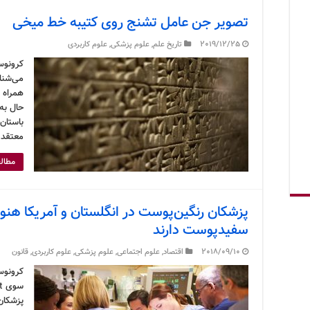
تصویر جن عامل تشنج روی کتیبه خط میخی
2019/12/25
تاریخ علم
,
علوم پزشکی
,
علوم کاربردی
کرونوس
می‌شناخ
همراه 
حال به
باستان
معتقد 
مطالع
پزشکان رنگین‌پوست در انگلستان و آمریکا هنوز
سفیدپوست دارند
2018/09/10
اقتصاد
,
علوم اجتماعی
,
علوم پزشکی
,
علوم کاربردی
,
قانون
کرونوس 
پزشکان