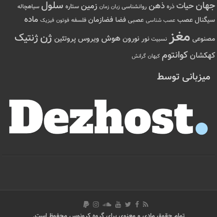
سلول
جهان
حیات
ذهن
زمین
ذره
ستاره
روانشناسی
زمان
سیاهچاله
زبان
ماده
عصب
فضازمان
سیگنال
فضا
عصبی
عصب شناسی
فلسفه
فوتون
فیزیک
مغز
ژن
ژنتیک
هوش
ویروس
نور
نورون
پروتئین
مصنوعی
نسبیت
کوانتوم
کهکشان
کیهان
گرانش
میزبانی توسط
تمام حقوق مادی و معنوی برای گروه کرونوس محفوظ است.