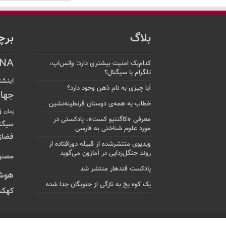
بلاگ
برچ
NA
کدام‌یک امنیت بیشتری دارد: واتس‌اپ،
تلگرام یا سیگنال؟
اینشت
آیا چیزی به نام ذهن وجود دارد؟
جها
خطاب به همه‌ی دوستان قرنطینه‌نشین
ز
زمان
معرفی «کاگنتیو کست»، پادکستی در
سیگن
مورد علوم شناختی به فارسی
فضاز
ویدیوی منتشرشده از قبیله دورافتاده‌ از
روند جنگل‌زدایی در آمازون می‌گوید
مصنو
پادکست قندهار منتشر شد
هوش
یک کوه یخ به تازگی از جنوبگان جدا شده
کهکش