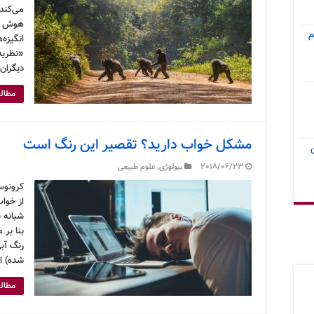
می‌کند
هوش ان
م
انگیزه‌
«نظریه‌
دیگران 
مطالع
مشکل خواب دارید؟ تقصیر این رنگ است
2018/06/23
بیولوژی
,
علوم طبیعی
کرونوس
از خواب
شبانه 
شده) ا
مطالع