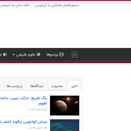
دستورالعمل همکاری با کرونوس
کمک مالی به کرونوس
ویدیوها
علوم طبیعی
عل
اخیر
محبوب
دیدگاه‌ها
برچسب‌ها
زنگ تفریح: حرکت زمین، ساعت
تقویم
2022/05/19
میدان کوانتومی چگونه کشف ش
2022/05/11