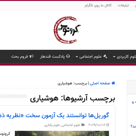
تبلیغات
کانال ما روی تلگرام
وم کاربردی
علوم اجتماعی
پادکست قندهار
فروم بحث
صفحه اصلی
|
برچسب:
هوشیاری
برچسب آرشیوها:
هوشیاری
 و
گوریل‌ها توانستند یک آزمون سخت «نظریه ذه
2019/10/08
علوم اجتماعی
,
علوم رفتاری
د؟
کرونوس