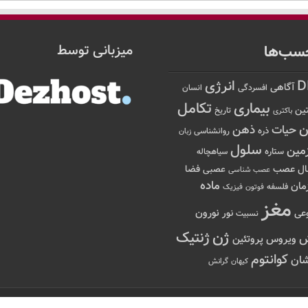
سب‌ها
میزبانی توسط
D
انرژی
آگاهی
افسردگی
انسان
تکامل
بیماری
ین
تاریخ
باکتری
ن
حیات
ذهن
ذره
روانشناسی
زبان
سلول
مین
ستاره
سیاهچاله
عصب
ال
فضا
عصبی
عصب شناسی
ماده
مان
فلسفه
فوتون
فیزیک
مغز
نور
نورون
عی
نسبیت
ژن
ژنتیک
ویروس
پروتئین
کوانتوم
ان
کیهان
گرانش