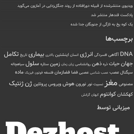
ویدیوی منتشرشده از قبیله دورافتاده‌ از روند جنگل‌زدایی در آمازون می‌گوید
پادکست قندهار منتشر شد
یک کوه یخ به تازگی از جنوبگان جدا شده
برچسب‌ها
تکامل
بیماری
DNA
انرژی
آگاهی
اینشتین
افسردگی
انسان
تاریخ
باکتری
سلول
جهان
حیات
ذهن
زمین
ذره
ستاره
روانشناسی
زمان
سیاهچاله
زبان
ماده
عصب
فضازمان
سیگنال
فضا
عصبی
عصب شناسی
فلسفه
فوتون
فیزیک
مغز
ژن
ژنتیک
هوش
ویروس
نور
نورون
پروتئین
مصنوعی
نسبیت
کوانتوم
کهکشان
کیهان
گرانش
میزبانی توسط