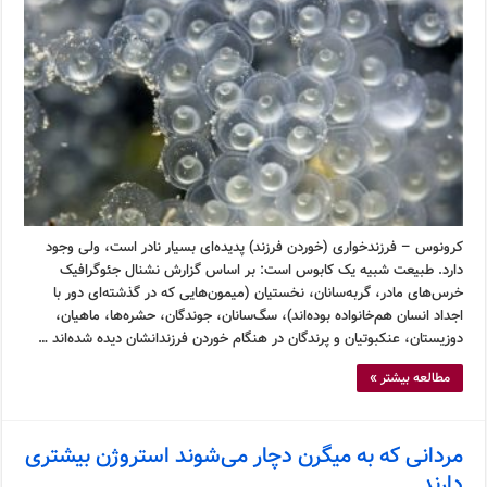
کرونوس – فرزندخواری (خوردن فرزند) پدیده‌ای بسیار نادر است، ولی وجود
دارد. طبیعت شبیه یک کابوس است: بر اساس گزارش نشنال جئوگرافیک
خرس‌های مادر، گربه‌سانان، نخستیان (میمون‌هایی که در گذشته‌ای دور با
اجداد انسان هم‌خانواده بوده‌اند)، سگ‌سانان، جوندگان، حشره‌ها، ماهیان،
دوزیستان، عنکبوتیان و پرندگان در هنگام خوردن فرزندانشان دیده شده‌اند …
مطالعه بیشتر »
مردانی که به میگرن دچار می‌شوند استروژن بیشتری
دارند