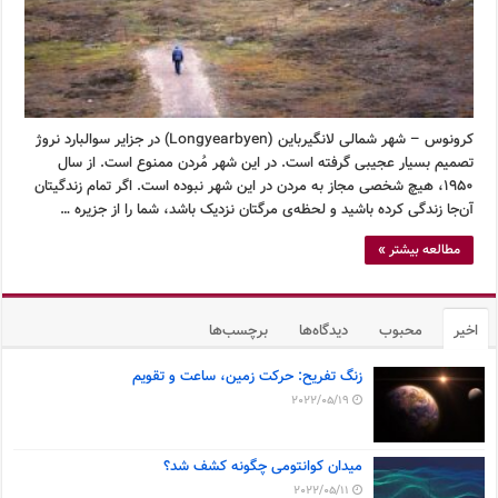
کرونوس – شهر شمالی لانگیرباین (Longyearbyen) در جزایر سوالبارد نروژ
تصمیم بسیار عجیبی گرفته است. در این شهر مُردن ممنوع است. از سال
۱۹۵۰، هیچ شخصی مجاز به مردن در این شهر نبوده است. اگر تمام زندگیتان
آن‌جا زندگی کرده باشید و لحظه‌ی مرگتان نزدیک باشد، شما را از جزیره …
مطالعه بیشتر »
اخیر
محبوب
دیدگاه‌ها
برچسب‌ها
زنگ تفریح: حرکت زمین، ساعت و تقویم
2022/05/19
میدان کوانتومی چگونه کشف شد؟
2022/05/11