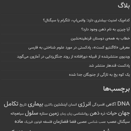
بلاگ
کدام‌یک امنیت بیشتری دارد: واتس‌اپ، تلگرام یا سیگنال؟
آیا چیزی به نام ذهن وجود دارد؟
خطاب به همه‌ی دوستان قرنطینه‌نشین
معرفی «کاگنتیو کست»، پادکستی در مورد علوم شناختی به فارسی
ویدیوی منتشرشده از قبیله دورافتاده‌ از روند جنگل‌زدایی در آمازون می‌گوید
پادکست قندهار منتشر شد
یک کوه یخ به تازگی از جنوبگان جدا شده
برچسب‌ها
تکامل
بیماری
DNA
انرژی
آگاهی
اینشتین
افسردگی
انسان
تاریخ
باکتری
سلول
جهان
حیات
ذهن
زمین
ذره
ستاره
روانشناسی
زمان
سیاهچاله
زبان
ماده
عصب
فضازمان
سیگنال
فضا
عصبی
عصب شناسی
فلسفه
فوتون
فیزیک