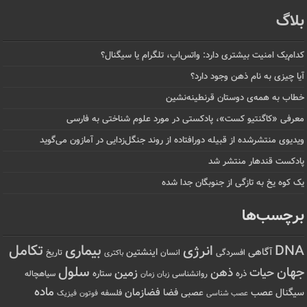
بلاگ
کدام‌یک امنیت بیشتری دارد: واتس‌اپ، تلگرام یا سیگنال؟
آیا چیزی به نام ذهن وجود دارد؟
خطاب به همه‌ی دوستان قرنطینه‌نشین
معرفی «کاگنتیو کست»، پادکستی در مورد علوم شناختی به فارسی
ویدیوی منتشرشده از قبیله دورافتاده‌ از روند جنگل‌زدایی در آمازون می‌گوید
پادکست قندهار منتشر شد
یک کوه یخ به تازگی از جنوبگان جدا شده
برچسب‌ها
تکامل
بیماری
DNA
انرژی
آگاهی
اینشتین
افسردگی
انسان
تاریخ
باکتری
سلول
جهان
حیات
ذهن
زمین
ذره
ستاره
روانشناسی
زمان
سیاهچاله
زبان
ماده
عصب
فضازمان
سیگنال
فضا
عصبی
عصب شناسی
فلسفه
فوتون
فیزیک