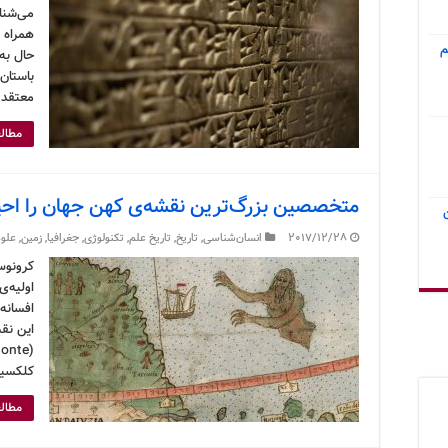
می‌شناخ
همراه 
م
حال به
باستان
معتقد 
مطالع
متخصصین بزرگ‌ترین نقشه‌ی کهن جهان را احیا
2017/12/28
انسان‌شناسی
,
تاریخ
,
تاریخ علم
,
تکنولوژی
,
جغرافیا
,
زمین
,
علوم
کرونوس
اولیه‌ی
افسانه‌
کلکسیو
مطالع