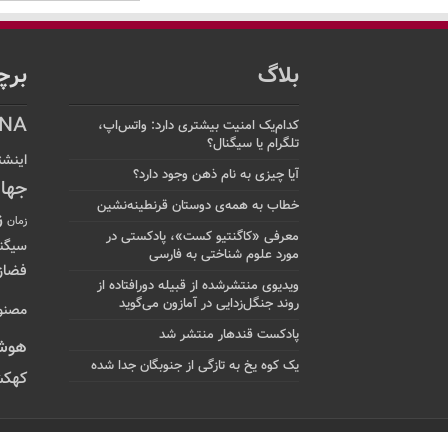
بلاگ
برچ
NA
کدام‌یک امنیت بیشتری دارد: واتس‌اپ،
تلگرام یا سیگنال؟
اینشت
آیا چیزی به نام ذهن وجود دارد؟
جها
خطاب به همه‌ی دوستان قرنطینه‌نشین
ز
زمان
معرفی «کاگنتیو کست»، پادکستی در
سیگن
مورد علوم شناختی به فارسی
فضاز
ویدیوی منتشرشده از قبیله دورافتاده‌ از
روند جنگل‌زدایی در آمازون می‌گوید
مصنو
پادکست قندهار منتشر شد
هوش
یک کوه یخ به تازگی از جنوبگان جدا شده
کهکش