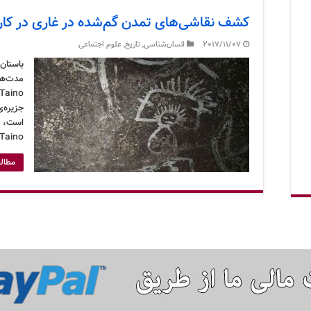
کشف نقاشی‌های تمدن گم‌شده در غاری در کار
2017/11/07
انسان‌شناسی
,
تاریخ
,
علوم اجتماعی
باستان
مدت‌ها 
جزیره‌ی
است، ز
Tainoها در غارهای جزیره پیدا شده …
مطالع