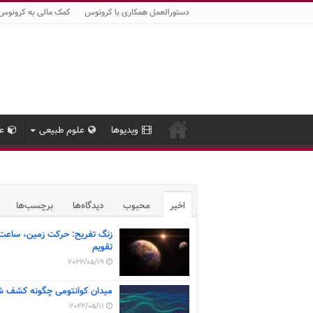
دستورالعمل همکاری با کرونوس
کمک مالی به کرونوس
ویدیوها
علوم طبیعی
عل
اخیر
محبوب
دیدگاه‌ها
برچسب‌ها
زنگ تفریح: حرکت زمین، ساعت
تقویم
2022/05/19
میدان کوانتومی چگونه کشف ش
2022/05/11