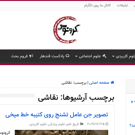
تبلیغات
کانال ما روی تلگرام
وم کاربردی
علوم اجتماعی
پادکست قندهار
فروم بحث
صفحه اصلی
|
برچسب:
نقاشی
برچسب آرشیوها:
نقاشی
 و
تصویر جن عامل تشنج روی کتیبه خط میخی
2019/12/25
تاریخ علم
,
علوم پزشکی
,
علوم کاربردی
د؟
کرونوس