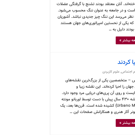
ته‌اند. آنان معتقد بودند تشنج با گرفتگی عضلات
است و در جامعه به عنوان ننگ محسوب می‌شود.
 نظر می‌رسد این ننگ چیز جدیدی نباشد. آشوریان
 که یکی از نحستین امپراتوری‌های جهان هستند
بودند دلیل به …
ه بیشتر »
 کردند
 اجتماعی
,
علوم کاربردی
 – متخصصین یکی از بزرگ‌ترین نقشه‌های
 جهان را احیا کرده‌اند. این نقشه زیبا و
ایست و روی آن پری‌های دریایی مرد وجود دارد.
این نقشه ۴۳۰ سال پیش با دست توسط اوربانو مونته
(Urbano Monte) کشیده شده است. قرن‌ها بعد، یک
نر آثار هنری و همکارانش صفحات این …
ه بیشتر »