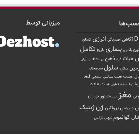
سب‌ها
میزبانی توسط
D
انرژی
آگاهی
افسردگی
انسان
تکامل
بیماری
ین
تاریخ
باکتری
ن
حیات
ذهن
ذره
روانشناسی
زبان
سلول
مین
ستاره
سیاهچاله
عصب
ال
فضا
عصبی
عصب شناسی
ماده
مان
فلسفه
فوتون
فیزیک
مغز
نور
نورون
عی
نسبیت
ژن
ژنتیک
ویروس
پروتئین
کوانتوم
ان
کیهان
گرانش