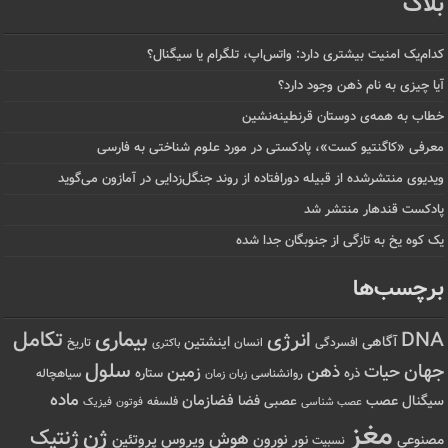
بلاگ
کدام‌یک امنیت بیشتری دارد: واتس‌اپ، تلگرام یا سیگنال؟
آیا چیزی به نام ذهن وجود دارد؟
خطاب به همه‌ی دوستان قرنطینه‌نشین
معرفی «کاگنتیو کست»، پادکستی در مورد علوم شناختی به فارسی
ویدیوی منتشرشده از قبیله دورافتاده‌ از روند جنگل‌زدایی در آمازون می‌گوید
پادکست قندهار منتشر شد
یک کوه یخ به تازگی از جنوبگان جدا شده
برچسب‌ها
تکامل
بیماری
DNA
انرژی
آگاهی
اینشتین
افسردگی
انسان
تاریخ
باکتری
سلول
جهان
حیات
ذهن
زمین
ذره
ستاره
روانشناسی
زمان
سیاهچاله
زبان
ماده
عصب
فضازمان
سیگنال
فضا
عصبی
عصب شناسی
فلسفه
فوتون
فیزیک
مغز
ژن
ژنتیک
هوش
ویروس
نور
نورون
پروتئین
مصنوعی
نسبیت