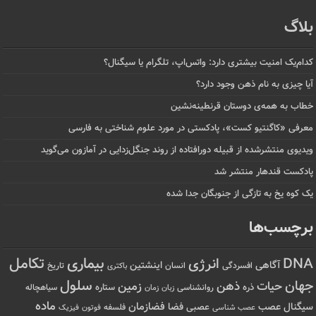
بلاگ
کدام‌یک امنیت بیشتری دارد: واتس‌اپ، تلگرام یا سیگنال؟
آیا چیزی به نام ذهن وجود دارد؟
خطاب به همه‌ی دوستان قرنطینه‌نشین
معرفی «کاگنتیو کست»، پادکستی در مورد علوم شناختی به فارسی
ویدیوی منتشرشده از قبیله دورافتاده‌ از روند جنگل‌زدایی در آمازون می‌گوید
پادکست قندهار منتشر شد
یک کوه یخ به تازگی از جنوبگان جدا شده
برچسب‌ها
تکامل
بیماری
DNA
انرژی
آگاهی
اینشتین
افسردگی
انسان
تاریخ
باکتری
سلول
جهان
حیات
ذهن
زمین
ذره
ستاره
روانشناسی
زمان
سیاهچاله
زبان
ماده
عصب
فضازمان
سیگنال
فضا
عصبی
عصب شناسی
فلسفه
فوتون
فیزیک