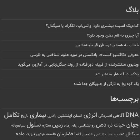
بلاگ
کدام‌یک امنیت بیشتری دارد: واتس‌اپ، تلگرام یا سیگنال؟
آیا چیزی به نام ذهن وجود دارد؟
خطاب به همه‌ی دوستان قرنطینه‌نشین
معرفی «کاگنتیو کست»، پادکستی در مورد علوم شناختی به فارسی
ویدیوی منتشرشده از قبیله دورافتاده‌ از روند جنگل‌زدایی در آمازون می‌گوید
پادکست قندهار منتشر شد
یک کوه یخ به تازگی از جنوبگان جدا شده
برچسب‌ها
تکامل
بیماری
DNA
انرژی
آگاهی
اینشتین
افسردگی
انسان
تاریخ
باکتری
سلول
جهان
حیات
ذهن
زمین
ذره
ستاره
روانشناسی
زمان
سیاهچاله
زبان
ماده
عصب
فضازمان
سیگنال
فضا
عصبی
عصب شناسی
فلسفه
فوتون
فیزیک