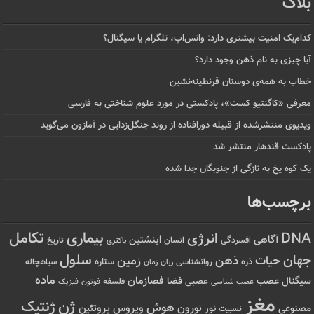
بلاگ
کدام‌یک امنیت بیشتری دارد: واتس‌اپ، تلگرام یا سیگنال؟
آیا چیزی به نام ذهن وجود دارد؟
خطاب به همه‌ی دوستان قرنطینه‌نشین
معرفی «کاگنتیو کست»، پادکستی در مورد علوم شناختی به فارسی
ویدیوی منتشرشده از قبیله دورافتاده‌ از روند جنگل‌زدایی در آمازون می‌گوید
پادکست قندهار منتشر شد
یک کوه یخ به تازگی از جنوبگان جدا شده
برچسب‌ها
تکامل
بیماری
DNA
انرژی
آگاهی
اینشتین
افسردگی
انسان
تاریخ
باکتری
سلول
جهان
حیات
ذهن
زمین
ذره
ستاره
روانشناسی
زمان
سیاهچاله
زبان
ماده
عصب
فضازمان
سیگنال
فضا
عصبی
عصب شناسی
فلسفه
فوتون
فیزیک
مغز
ژن
ژنتیک
هوش
ویروس
نور
نورون
پروتئین
مصنوعی
نسبیت