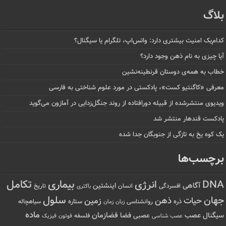
بلاگ
کدام‌یک امنیت بیشتری دارد: واتس‌اپ، تلگرام یا سیگنال؟
آیا چیزی به نام ذهن وجود دارد؟
خطاب به همه‌ی دوستان قرنطینه‌نشین
معرفی «کاگنتیو کست»، پادکستی در مورد علوم شناختی به فارسی
ویدیوی منتشرشده از قبیله دورافتاده‌ از روند جنگل‌زدایی در آمازون می‌گوید
پادکست قندهار منتشر شد
یک کوه یخ به تازگی از جنوبگان جدا شده
برچسب‌ها
تکامل
بیماری
DNA
انرژی
آگاهی
اینشتین
افسردگی
انسان
تاریخ
باکتری
سلول
جهان
حیات
ذهن
زمین
ذره
ستاره
روانشناسی
زمان
سیاهچاله
زبان
ماده
عصب
فضازمان
سیگنال
فضا
عصبی
عصب شناسی
فلسفه
فوتون
فیزیک