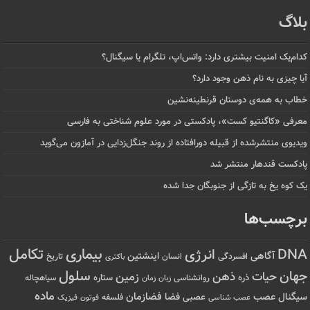
بلاگ
کدام‌یک امنیت بیشتری دارد: واتس‌اپ، تلگرام یا سیگنال؟
آیا چیزی به نام ذهن وجود دارد؟
خطاب به همه‌ی دوستان قرنطینه‌نشین
معرفی «کاگنتیو کست»، پادکستی در مورد علوم شناختی به فارسی
ویدیوی منتشرشده از قبیله دورافتاده‌ از روند جنگل‌زدایی در آمازون می‌گوید
پادکست قندهار منتشر شد
یک کوه یخ به تازگی از جنوبگان جدا شده
برچسب‌ها
تکامل
بیماری
DNA
انرژی
آگاهی
اینشتین
افسردگی
انسان
تاریخ
باکتری
سلول
جهان
حیات
ذهن
زمین
ذره
ستاره
روانشناسی
زمان
سیاهچاله
زبان
ماده
عصب
فضازمان
سیگنال
فضا
عصبی
عصب شناسی
فلسفه
فوتون
فیزیک