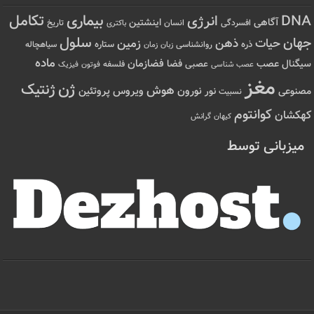
تکامل
بیماری
DNA
انرژی
آگاهی
اینشتین
افسردگی
انسان
تاریخ
باکتری
سلول
جهان
حیات
ذهن
زمین
ذره
ستاره
روانشناسی
زمان
سیاهچاله
زبان
ماده
عصب
فضازمان
سیگنال
فضا
عصبی
عصب شناسی
فلسفه
فوتون
فیزیک
مغز
ژن
ژنتیک
هوش
ویروس
نور
نورون
پروتئین
مصنوعی
نسبیت
کوانتوم
کهکشان
کیهان
گرانش
میزبانی توسط