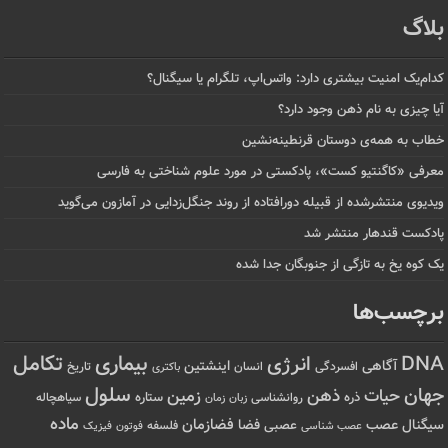
بلاگ
کدام‌یک امنیت بیشتری دارد: واتس‌اپ، تلگرام یا سیگنال؟
آیا چیزی به نام ذهن وجود دارد؟
خطاب به همه‌ی دوستان قرنطینه‌نشین
معرفی «کاگنتیو کست»، پادکستی در مورد علوم شناختی به فارسی
ویدیوی منتشرشده از قبیله دورافتاده‌ از روند جنگل‌زدایی در آمازون می‌گوید
پادکست قندهار منتشر شد
یک کوه یخ به تازگی از جنوبگان جدا شده
برچسب‌ها
تکامل
بیماری
DNA
انرژی
آگاهی
اینشتین
افسردگی
انسان
تاریخ
باکتری
سلول
جهان
حیات
ذهن
زمین
ذره
ستاره
روانشناسی
زمان
سیاهچاله
زبان
ماده
عصب
فضازمان
سیگنال
فضا
عصبی
عصب شناسی
فلسفه
فوتون
فیزیک