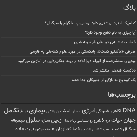
بلاگ
کدام‌یک امنیت بیشتری دارد: واتس‌اپ، تلگرام یا سیگنال؟
آیا چیزی به نام ذهن وجود دارد؟
خطاب به همه‌ی دوستان قرنطینه‌نشین
معرفی «کاگنتیو کست»، پادکستی در مورد علوم شناختی به فارسی
ویدیوی منتشرشده از قبیله دورافتاده‌ از روند جنگل‌زدایی در آمازون می‌گوید
پادکست قندهار منتشر شد
یک کوه یخ به تازگی از جنوبگان جدا شده
برچسب‌ها
تکامل
بیماری
DNA
انرژی
آگاهی
اینشتین
افسردگی
انسان
تاریخ
باکتری
سلول
جهان
حیات
ذهن
زمین
ذره
ستاره
روانشناسی
زمان
سیاهچاله
زبان
ماده
عصب
فضازمان
سیگنال
فضا
عصبی
عصب شناسی
فلسفه
فوتون
فیزیک