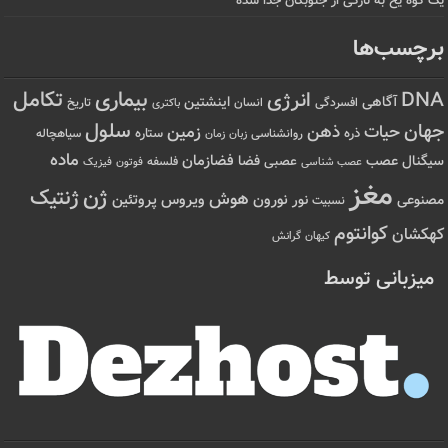
یک کوه یخ به تازگی از جنوبگان جدا شده
برچسب‌ها
تکامل
بیماری
DNA
انرژی
آگاهی
اینشتین
افسردگی
انسان
تاریخ
باکتری
سلول
جهان
حیات
ذهن
زمین
ذره
ستاره
روانشناسی
زمان
سیاهچاله
زبان
ماده
عصب
فضازمان
سیگنال
فضا
عصبی
عصب شناسی
فلسفه
فوتون
فیزیک
مغز
ژن
ژنتیک
هوش
ویروس
نور
نورون
پروتئین
مصنوعی
نسبیت
کوانتوم
کهکشان
کیهان
گرانش
میزبانی توسط