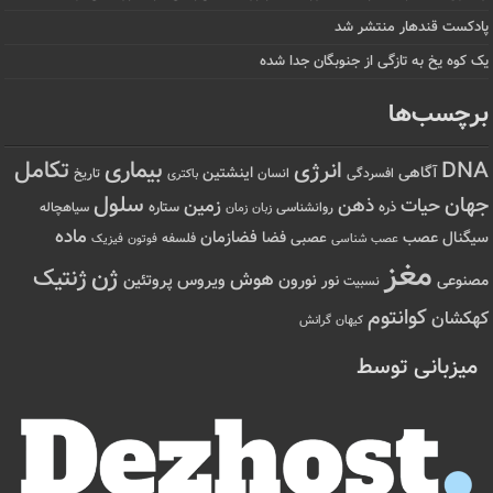
پادکست قندهار منتشر شد
یک کوه یخ به تازگی از جنوبگان جدا شده
برچسب‌ها
تکامل
بیماری
DNA
انرژی
آگاهی
اینشتین
افسردگی
انسان
تاریخ
باکتری
سلول
جهان
حیات
ذهن
زمین
ذره
ستاره
روانشناسی
زمان
سیاهچاله
زبان
ماده
عصب
فضازمان
سیگنال
فضا
عصبی
عصب شناسی
فلسفه
فوتون
فیزیک
مغز
ژن
ژنتیک
هوش
ویروس
نور
نورون
پروتئین
مصنوعی
نسبیت
کوانتوم
کهکشان
کیهان
گرانش
میزبانی توسط