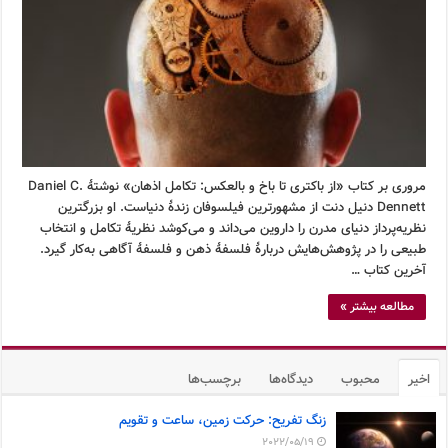
مروری بر کتاب «از باکتری تا باخ و بالعکس: تکامل اذهان» نوشتۀ Daniel C.
Dennett دنیل دنت از مشهورترین فیلسوفان زندۀ دنیاست. او بزرگترین
نظریه‌پرداز دنیای مدرن را داروین می‌داند و می‌کوشد نظریۀ تکامل و انتخاب
طبیعی را در پژوهش‌هایش دربارۀ فلسفۀ ذهن و فلسفۀ آگاهی به‌کار گیرد.
آخرین کتاب …
مطالعه بیشتر »
اخیر
محبوب
دیدگاه‌ها
برچسب‌ها
زنگ تفریح: حرکت زمین، ساعت و تقویم
2022/05/19