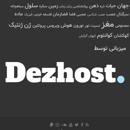
سلول
جهان
حیات
ذهن
زمین
ذره
ستاره
روانشناسی
زمان
سیاهچاله
زبان
ماده
عصب
فضازمان
سیگنال
فضا
عصبی
عصب شناسی
فلسفه
فوتون
فیزیک
مغز
ژن
ژنتیک
هوش
ویروس
نور
نورون
پروتئین
مصنوعی
نسبیت
کوانتوم
کهکشان
کیهان
گرانش
میزبانی توسط