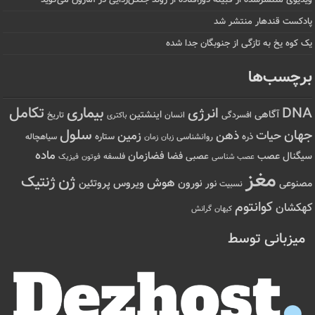
ویدیوی منتشرشده از قبیله دورافتاده‌ از روند جنگل‌زدایی در آمازون می‌گوید
پادکست قندهار منتشر شد
یک کوه یخ به تازگی از جنوبگان جدا شده
برچسب‌ها
تکامل
بیماری
DNA
انرژی
آگاهی
اینشتین
افسردگی
انسان
تاریخ
باکتری
سلول
جهان
حیات
ذهن
زمین
ذره
ستاره
روانشناسی
زمان
سیاهچاله
زبان
ماده
عصب
فضازمان
سیگنال
فضا
عصبی
عصب شناسی
فلسفه
فوتون
فیزیک
مغز
ژن
ژنتیک
هوش
ویروس
نور
نورون
پروتئین
مصنوعی
نسبیت
کوانتوم
کهکشان
کیهان
گرانش
میزبانی توسط