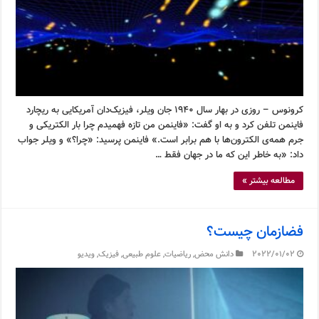
کرونوس – روزی در بهار سال ۱۹۴۰ جان ویلر، فیزیک‌دان آمریکایی به ریچارد
فاینمن تلفن کرد و به او گفت: «فاینمن من تازه فهمیدم چرا بار الکتریکی و
جرم همه‌ی الکترون‌ها با هم برابر است.» فاینمن پرسید: «چرا؟» و ویلر جواب
داد: «به خاطر این که ما در جهان فقط …
مطالعه بیشتر »
فضازمان چیست؟
2022/01/02
دانش محض
,
ریاضیات
,
علوم طبیعی
,
فیزیک
,
ویدیو