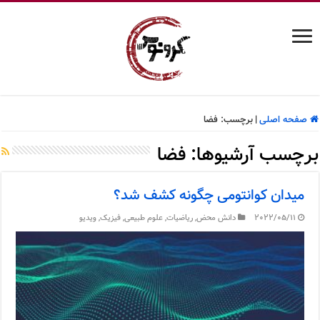
صفحه اصلی
|
برچسب:
فضا
برچسب آرشیوها:
فضا
میدان کوانتومی چگونه کشف شد؟
2022/05/11
دانش محض
,
ریاضیات
,
علوم طبیعی
,
فیزیک
,
ویدیو