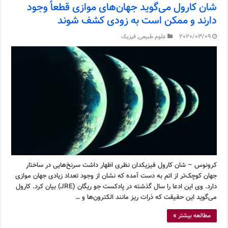
شان کارول می‌گوید جهان‌های موازی قطعاً وجود
دارند و ممکن است به زودی کشف شوند
2020/03/09
علوم طبیعی
,
فیزیک
کرونوس – شان کارول فیزیکدان نظری اظهار داشت سرنخ‌هایی در ساختار
جهان کوچک‌تر از اتم به دست آمده که نشان از وجود تعداد زیادی جهان موازی
دارد. وی این ادعا را سال گذشته در پادکست جو ریگان (JRE) بیان کرد. کارول
می‌گوید این حقیقت که ذرات ریز مانند الکترون‌ها و …
مطالعه بیشتر »