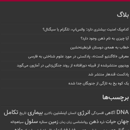
بلاگ
کدام‌یک امنیت بیشتری دارد: واتس‌اپ، تلگرام یا سیگنال؟
آیا چیزی به نام ذهن وجود دارد؟
خطاب به همه‌ی دوستان قرنطینه‌نشین
معرفی «کاگنتیو کست»، پادکستی در مورد علوم شناختی به فارسی
ویدیوی منتشرشده از قبیله دورافتاده‌ از روند جنگل‌زدایی در آمازون می‌گوید
پادکست قندهار منتشر شد
یک کوه یخ به تازگی از جنوبگان جدا شده
برچسب‌ها
تکامل
بیماری
DNA
انرژی
آگاهی
اینشتین
افسردگی
انسان
تاریخ
باکتری
سلول
جهان
حیات
ذهن
زمین
ذره
ستاره
روانشناسی
زمان
سیاهچاله
زبان
ماده