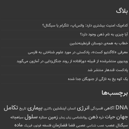
بلاگ
کدام‌یک امنیت بیشتری دارد: واتس‌اپ، تلگرام یا سیگنال؟
آیا چیزی به نام ذهن وجود دارد؟
خطاب به همه‌ی دوستان قرنطینه‌نشین
معرفی «کاگنتیو کست»، پادکستی در مورد علوم شناختی به فارسی
ویدیوی منتشرشده از قبیله دورافتاده‌ از روند جنگل‌زدایی در آمازون می‌گوید
پادکست قندهار منتشر شد
یک کوه یخ به تازگی از جنوبگان جدا شده
برچسب‌ها
تکامل
بیماری
DNA
انرژی
آگاهی
اینشتین
افسردگی
انسان
تاریخ
باکتری
سلول
جهان
حیات
ذهن
زمین
ذره
ستاره
روانشناسی
زمان
سیاهچاله
زبان
ماده
عصب
فضازمان
سیگنال
فضا
عصبی
عصب شناسی
فلسفه
فوتون
فیزیک