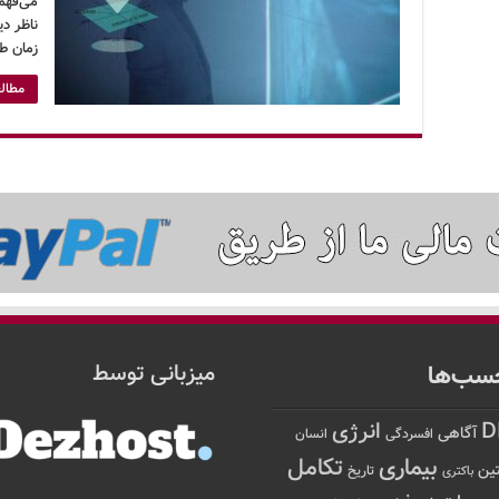
می‌فهم
ناظر د
زمان ط
مطالع
سب‌ها
میزبانی توسط
D
انرژی
آگاهی
افسردگی
انسان
تکامل
بیماری
ین
تاریخ
باکتری