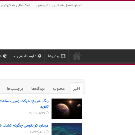
دستورالعمل همکاری با کرونوس
کمک مالی به کرونوس
ویدیوها
علوم طبیعی
عل
اخیر
محبوب
دیدگاه‌ها
برچسب‌ها
زنگ تفریح: حرکت زمین، ساعت
تقویم
2022/05/19
میدان کوانتومی چگونه کشف ش
2022/05/11