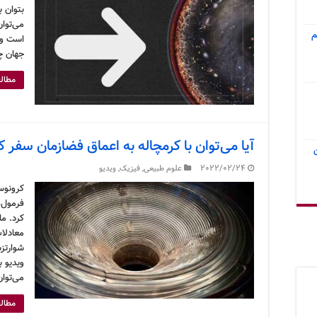
بتوان 
می‌توان
م
است و 
جهان چ
مطالع
آیا می‌توان با کرمچاله به اعماق فضازمان سفر ک
2022/02/24
علوم طبیعی
,
فیزیک
,
ویدیو
فرمول‌
کرد. م
معادلا
شوارتزش
ویدیو ب
می‌توا
مطالع