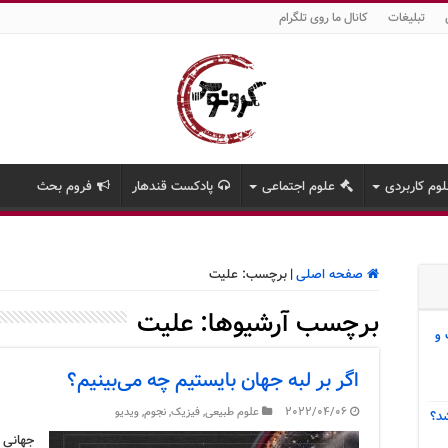
تبلیغات
کانال ما روی تلگرام
وم کاربردی
علوم اجتماعی
پادکست قندهار
فروم بحث
صفحه اصلی
|
برچسب:
علیت
برچسب آرشیوها:
علیت
 و
اگر بر لبه جهان بایستیم چه می‌بینیم؟
2022/04/06
علوم طبیعی
,
فیزیک
,
نجوم
,
ویدیو
د؟
جهانی ک