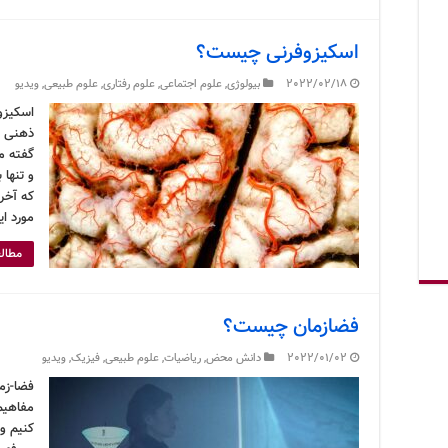
اسکیزوفرنی چیست؟
2022/02/18
بیولوژی
,
علوم اجتماعی
,
علوم رفتاری
,
علوم طبیعی
,
ویدیو
اسکیزو
ذهنی اس
گفته م
و تنها 
که آخر
مورد ا
مطالع
فضازمان چیست؟
2022/01/02
دانش محض
,
ریاضیات
,
علوم طبیعی
,
فیزیک
,
ویدیو
فضا-زم
مفاهیم
کنیم و 