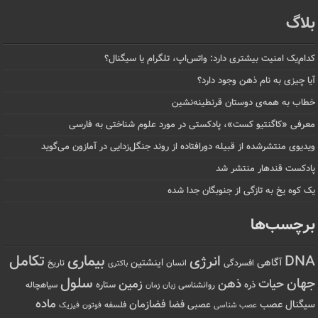
بلاگ
کدام‌یک امنیت بیشتری دارد: واتس‌اپ، تلگرام یا سیگنال؟
آیا چیزی به نام ذهن وجود دارد؟
خطاب به همه‌ی دوستان قرنطینه‌نشین
معرفی «کاگنتیو کست»، پادکستی در مورد علوم شناختی به فارسی
ویدیوی منتشرشده از قبیله دورافتاده‌ از روند جنگل‌زدایی در آمازون می‌گوید
پادکست قندهار منتشر شد
یک کوه یخ به تازگی از جنوبگان جدا شده
برچسب‌ها
تکامل
بیماری
DNA
انرژی
آگاهی
اینشتین
افسردگی
انسان
تاریخ
باکتری
سلول
جهان
حیات
ذهن
زمین
ذره
ستاره
روانشناسی
زمان
سیاهچاله
زبان
ماده
عصب
فضازمان
سیگنال
فضا
عصبی
عصب شناسی
فلسفه
فوتون
فیزیک