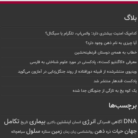
بلاگ
کدام‌یک امنیت بیشتری دارد: واتس‌اپ، تلگرام یا سیگنال؟
آیا چیزی به نام ذهن وجود دارد؟
خطاب به همه‌ی دوستان قرنطینه‌نشین
معرفی «کاگنتیو کست»، پادکستی در مورد علوم شناختی به فارسی
ویدیوی منتشرشده از قبیله دورافتاده‌ از روند جنگل‌زدایی در آمازون می‌گوید
پادکست قندهار منتشر شد
یک کوه یخ به تازگی از جنوبگان جدا شده
برچسب‌ها
تکامل
بیماری
DNA
انرژی
آگاهی
اینشتین
افسردگی
انسان
تاریخ
باکتری
سلول
جهان
حیات
ذهن
زمین
ذره
ستاره
روانشناسی
زمان
سیاهچاله
زبان