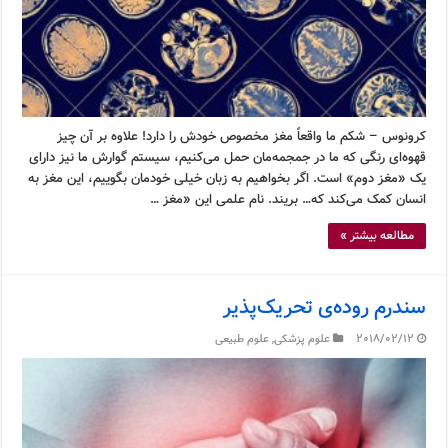
کرونوس – شکم ما واقعاً مغز مخصوص خودش را دارد! علاوه بر آن چیز
قهوه‌ای رنگی که ما در جمجمه‌مان حمل می‌کنیم، سیستم گوارش ما نیز دارای
یک «مغز دوم» است. اگر بخواهیم به زبان خیلی خودمان بگوییم، این مغز به
انسان کمک می‌کند که… بریند. نام علمی این «مغز …
مطالعه بیشتر »
سندرم روده‌ی تحریک‌پذیر
2018/02/12
علوم پزشکی
,
علوم طبیعی