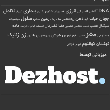
تکامل
بیماری
DNA
انرژی
آگاهی
اینشتین
افسردگی
انسان
تاریخ
باکتری
سلول
جهان
حیات
ذهن
زمین
ذره
ستاره
روانشناسی
زمان
سیاهچاله
زبان
ماده
عصب
فضازمان
سیگنال
فضا
عصبی
عصب شناسی
فلسفه
فوتون
فیزیک
مغز
ژن
ژنتیک
هوش
ویروس
نور
نورون
پروتئین
مصنوعی
نسبیت
کوانتوم
کهکشان
کیهان
گرانش
میزبانی توسط