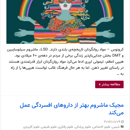
کرونوس – مواد روانگردان تاریخچه‌ی بلندی دارند. LSD، ماشروم سیلوسایبین
و DMT بخش جدایی‌ناپذیر زندگی برخی از مردم در دهه‌ی ۶۰ میلادی بود.
هیپیِ اعظم، تیموتی لیِری ادعا می‌کرد مواد روان‌گردان ابزار قدرتمندی هستند
در راستای تغییر ذهن. اما به هر حال فرهنگ غالب توانست هیپی‌ها را از راه
به …
مطالعه بیشتر »
مجیک ماشروم بهتر از داروهای افسردگی عمل
می‌کند
2018/01/09
شیمی
,
علوم اجتماعی
,
علوم پزشکی
,
علوم رفتاری
,
علوم طبیعی
,
علوم کاربردی