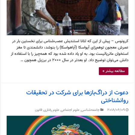
کرونوس – پیش از این که لئانا استندیش عصب‌شناس برای نخستین بار در
عمرش معجون توهم‌زای آیواسکا (آیاهواسکا) را بنوشد، دانشمندی تا مغز
استخوان ماتریالیست بود. به او یاد داده شده بود که همه‌چیز را با استفاده از
دانش می‌توان توضیح داد. او بعدتر در سال ۲۰۰۰ در برزیل همچون …
مطالعه بیشتر »
دعوت از دراگ‌بازها برای شرکت در تحقیقات
روانشناختی
2018/06/09
جامعه‌شناسی
,
علوم اجتماعی
,
علوم رفتاری
,
قانون