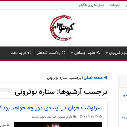
تبلیغات
کانال ما روی تلگرام
وم کاربردی
علوم اجتماعی
پادکست قندهار
فروم بحث
صفحه اصلی
|
برچسب:
ستاره نوترونی
برچسب آرشیوها:
ستاره نوترونی
 و
سرنوشت جهان در آینده‌ی دور چه خواهد بود؟
2022/03/30
علوم طبیعی
,
فیزیک
,
نجوم
,
ویدیو
د؟
ما در ز