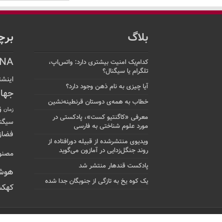
بلاگ
برچ
NA
کدام‌یک امنیت بیشتری دارد: واتس‌اپ،
تلگرام یا سیگنال؟
اینشت
آیا چیزی به نام ذهن وجود دارد؟
جها
خطاب به همه‌ی دوستان قرنطینه‌نشین
ز
زمان
معرفی «کاگنتیو کست»، پادکستی در
سیگن
مورد علوم شناختی به فارسی
فضاز
ویدیوی منتشرشده از قبیله دورافتاده‌ از
روند جنگل‌زدایی در آمازون می‌گوید
مصنو
پادکست قندهار منتشر شد
هوش
یک کوه یخ به تازگی از جنوبگان جدا شده
کهکش