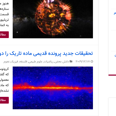
هنوز م
ستاره‌ه
م
تریلیو
به اتما
مطالع
تحقیقات جدید پرونده قدیمی ماده تاریک را دو
2019/12/18
دانش محض
,
ریاضیات
,
علوم طبیعی
,
فلسفه
,
فیزیک
,
نجوم
کرونوس
که گفته
معمولی
که ماده
نشده‌ای
مطالع