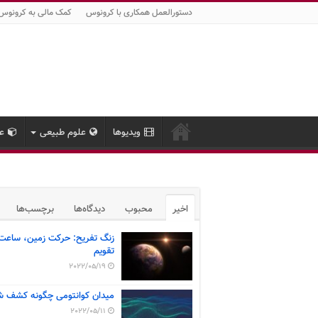
دستورالعمل همکاری با کرونوس
کمک مالی به کرونوس
ویدیوها
علوم طبیعی
عل
اخیر
محبوب
دیدگاه‌ها
برچسب‌ها
زنگ تفریح: حرکت زمین، ساعت
تقویم
2022/05/19
میدان کوانتومی چگونه کشف ش
2022/05/11