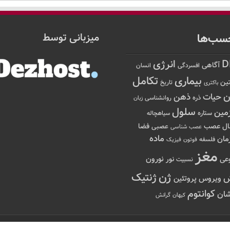
سب‌ها
میزبانی توسط
D
انرژی
آگاهی
افسردگی
انسان
تکامل
بیماری
ین
تاریخ
باکتری
ن
حیات
ذهن
ذره
روانشناسی
زبان
سلول
مین
ستاره
سیاهچاله
عصب
ال
فضا
عصبی
عصب شناسی
ماده
مان
فلسفه
فوتون
فیزیک
مغز
نور
نورون
عی
نسبیت
ژن
ژنتیک
ویروس
پروتئین
کوانتوم
ان
کیهان
گرانش