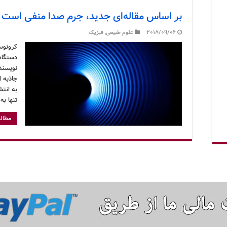
بر اساس مقاله‌ای جدید، جرم صدا منفی است
2018/09/06
علوم طبیعی
,
فیزیک
کرونوس
دستگاه
نویسند
جاذبه ا
به انتش
تنها ب
مطالع