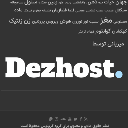
سلول
جهان
حیات
ذهن
زمین
ذره
ستاره
روانشناسی
زمان
سیاهچاله
زبان
ماده
عصب
فضازمان
سیگنال
فضا
عصبی
عصب شناسی
فلسفه
فوتون
فیزیک
مغز
ژن
ژنتیک
هوش
ویروس
نور
نورون
پروتئین
مصنوعی
نسبیت
کوانتوم
کهکشان
کیهان
گرانش
میزبانی توسط
تمام حقوق مادی و معنوی برای گروه کرونوس محفوظ است.