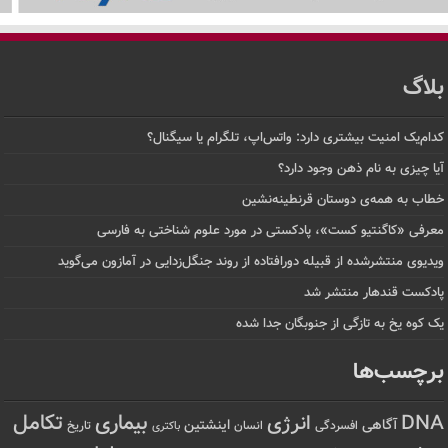
بلاگ
کدام‌یک امنیت بیشتری دارد: واتس‌اپ، تلگرام یا سیگنال؟
آیا چیزی به نام ذهن وجود دارد؟
خطاب به همه‌ی دوستان قرنطینه‌نشین
معرفی «کاگنتیو کست»، پادکستی در مورد علوم شناختی به فارسی
ویدیوی منتشرشده از قبیله دورافتاده‌ از روند جنگل‌زدایی در آمازون می‌گوید
پادکست قندهار منتشر شد
یک کوه یخ به تازگی از جنوبگان جدا شده
برچسب‌ها
تکامل
بیماری
DNA
انرژی
آگاهی
اینشتین
افسردگی
انسان
تاریخ
باکتری