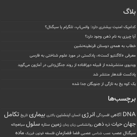
بلاگ
کدام‌یک امنیت بیشتری دارد: واتس‌اپ، تلگرام یا سیگنال؟
آیا چیزی به نام ذهن وجود دارد؟
خطاب به همه‌ی دوستان قرنطینه‌نشین
معرفی «کاگنتیو کست»، پادکستی در مورد علوم شناختی به فارسی
ویدیوی منتشرشده از قبیله دورافتاده‌ از روند جنگل‌زدایی در آمازون می‌گوید
پادکست قندهار منتشر شد
یک کوه یخ به تازگی از جنوبگان جدا شده
برچسب‌ها
تکامل
بیماری
DNA
انرژی
آگاهی
اینشتین
افسردگی
انسان
تاریخ
باکتری
سلول
جهان
حیات
ذهن
زمین
ذره
ستاره
روانشناسی
زمان
سیاهچاله
زبان
ماده
عصب
فضازمان
سیگنال
فضا
عصبی
عصب شناسی
فلسفه
فوتون
فیزیک